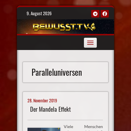
Skip
9. August 2026
to
content
Toggle
navigation
Paralleluniversen
28. November 2019
Der Mandela Effekt
Viele Menschen