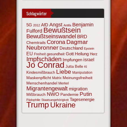
Schlagwörter
Angst
Benjamin
AfD
5G
2012
Antifa
Bewußtsein
Fulford
Bewußtseinswandel
BRD
Corona
Dagmar
Chemtrails
Neubronner
Deutschland
Epstein
EU
Gott
Heilung
gesundheit
Herz
Freiheit
Impfschäden
israel
Impfungen
Jo Conrad
Jutta Belle
KI
Liebe
Kindesmißbrauch
Manipulation
Maskenpflicht
Meinungsfreiheit
Matrix
Menschenhandel
Merkel
Migrantengewalt
migration
NWO
Putin
Mißbrauch
Pandemie
Tagesenergie
Pädophilie
Staatsangehörigkeit
Trump
Ukraine