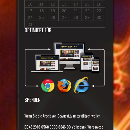
10
11
12
13
14
15
16
17
18
19
20
21
22
23
24
25
26
27
28
29
30
31
OPTIMIERT FÜR
SPENDEN
Wenn Sie die Arbeit von Bewusst.tv unterstützen wollen
DE 43 2916 6568 0003 6846 00 Volksbank Worpswede