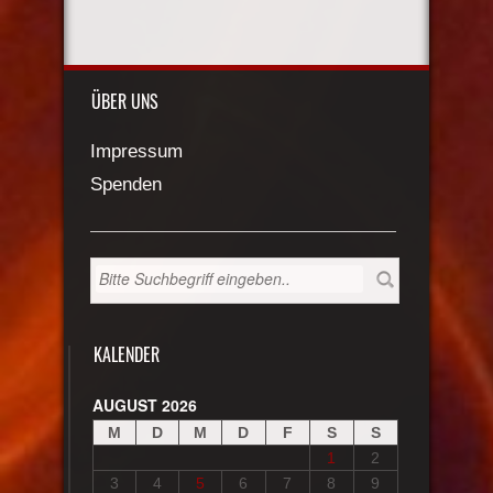
ÜBER UNS
Impressum
Spenden
KALENDER
AUGUST 2026
M
D
M
D
F
S
S
1
2
3
4
5
6
7
8
9