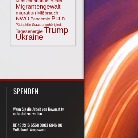
Menschenhandel
Merkel
Migrantengewalt
migration
Mißbrauch
NWO
Putin
Pandemie
Pädophilie
Staatsangehörigkeit
Trump
Tagesenergie
Ukraine
SPENDEN
Wenn Sie die Arbeit von Bewusst.tv
unterstützen wollen
DE 43 2916 6568 0003 6846 00
Volksbank Worpswede