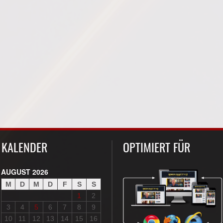
KALENDER
OPTIMIERT FÜR
AUGUST 2026
M
D
M
D
F
S
S
1
2
3
4
5
6
7
8
9
10
11
12
13
14
15
16