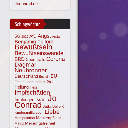
Joconrad.de
Schlagwörter
Angst
AfD
5G
2012
Antifa
Benjamin Fulford
Bewußtsein
Bewußtseinswandel
Corona
BRD
Chemtrails
Dagmar
Neubronner
EU
Deutschland
Epstein
Gott
gesundheit
Freiheit
Heilung
Herz
Impfschäden
Jo
israel
Impfungen
Conrad
Jutta Belle
KI
Liebe
Kindesmißbrauch
Maskenpflicht
Manipulation
Meinungsfreiheit
Matrix