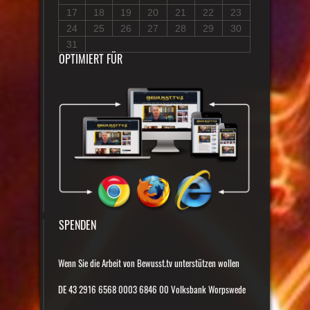
17
18
19
20
21
22
23
24
25
26
27
28
29
30
31
OPTIMIERT FÜR
SPENDEN
Wenn Sie die Arbeit von Bewusst.tv unterstützen wollen
DE 43 2916 6568 0003 6846 00 Volksbank Worpswede