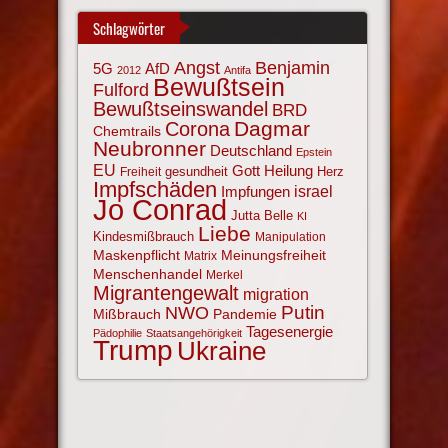
Schlagwörter
Angst
Benjamin
AfD
5G
2012
Antifa
Bewußtsein
Fulford
Bewußtseinswandel
BRD
Corona
Dagmar
Chemtrails
Neubronner
Deutschland
Epstein
EU
Gott
Heilung
gesundheit
Herz
Freiheit
Impfschäden
israel
Impfungen
Jo Conrad
Jutta Belle
KI
Liebe
Kindesmißbrauch
Manipulation
Maskenpflicht
Meinungsfreiheit
Matrix
Menschenhandel
Merkel
Migrantengewalt
migration
NWO
Putin
Mißbrauch
Pandemie
Tagesenergie
Pädophilie
Staatsangehörigkeit
Trump
Ukraine