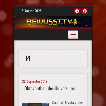
Skip
8. August 2026
to
content
Toggle
navigation
Pi
26. September 2019
Oktavaufbau des Universums
Dagmar Neubronner