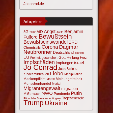
Joconrad.de
Schlagwörter
Angst
Benjamin
AfD
5G
2012
Antifa
Bewußtsein
Fulford
Bewußtseinswandel
BRD
Corona
Dagmar
Chemtrails
Neubronner
Deutschland
Epstein
EU
Gott
Heilung
gesundheit
Herz
Freiheit
Impfschäden
israel
Impfungen
Jo Conrad
Jutta Belle
KI
Liebe
Kindesmißbrauch
Manipulation
Maskenpflicht
Meinungsfreiheit
Matrix
Menschenhandel
Merkel
Migrantengewalt
migration
NWO
Putin
Mißbrauch
Pandemie
Tagesenergie
Pädophilie
Staatsangehörigkeit
Trump
Ukraine