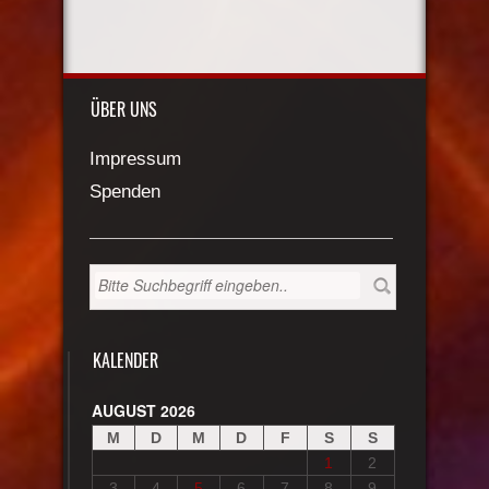
ÜBER UNS
Impressum
Spenden
KALENDER
AUGUST 2026
M
D
M
D
F
S
S
1
2
3
4
5
6
7
8
9