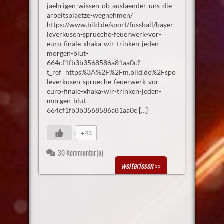
jaehrigen-wissen-ob-auslaender-uns-die-
arbeitsplaetze-wegnehmen/
https://www.bild.de/sport/fussball/bayer-
leverkusen-sprueche-feuerwerk-vor-
euro-finale-xhaka-wir-trinken-jeden-
morgen-blut-
664cf1fb3b3568586a81aa0c?
t_ref=https%3A%2F%2Fm.bild.de%2Fsport%2Ffussball%
leverkusen-sprueche-feuerwerk-vor-
euro-finale-xhaka-wir-trinken-jeden-
morgen-blut-
664cf1fb3b3568586a81aa0c […]
+43
30 Kommentar(e)
weiterlesen
>>