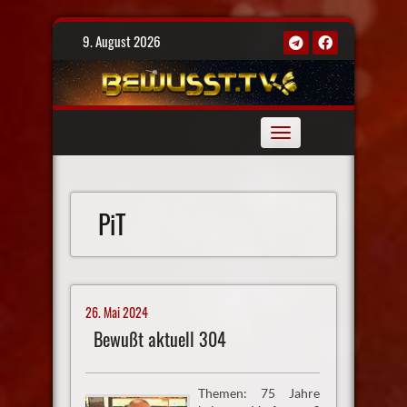
Skip
9. August 2026
to
content
Toggle
navigation
PiT
26. Mai 2024
Bewußt aktuell 304
Themen: 75 Jahre