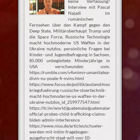
keine Verfassung?
Interview mit Pascal
Najadi im
rumänischen
Fernsehen über den Kampf gegen den
Deep State, Militäroberhaupt Trump und
die Space Force, Russische Technologie
macht hochmoderne US Waffen in der
Ukraine nutzlos, persönliche Fragen bei
Kinder- und Jugendbefragung in Sachsen,
85.000 unbegleitete Minderjährige in
USA verschwunden uvm.
https://rumble.com/v4vnimn-umanitatea-
divin-nu-poate-fi-nvins.html
https://www.focus.de/politik/ausland/moderne-
kriegsfuehrung-russische-stoertechnik-
macht-hochmoderne-us-waffen-in-der-
ukraine-nutzlos_id_259977547.html
https://tr.im/world/guatemala/guatemalan-
official-probes-child-trafficking-claims-
biden-admin-interference
https://www.nius.de/articles/schueler-
werden-mit-intim-fragebogen-
ausgeforscht-staat-will-von-10-