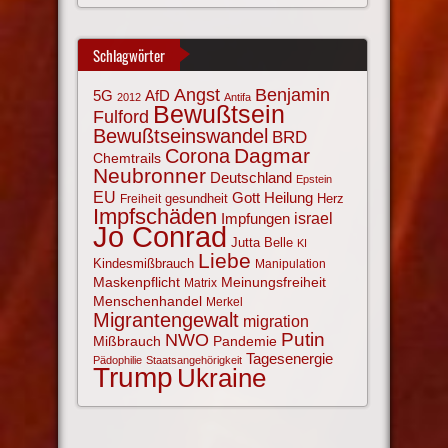
Schlagwörter
Angst
Benjamin
AfD
5G
2012
Antifa
Bewußtsein
Fulford
Bewußtseinswandel
BRD
Corona
Dagmar
Chemtrails
Neubronner
Deutschland
Epstein
EU
Gott
Heilung
gesundheit
Herz
Freiheit
Impfschäden
israel
Impfungen
Jo Conrad
Jutta Belle
KI
Liebe
Kindesmißbrauch
Manipulation
Maskenpflicht
Meinungsfreiheit
Matrix
Menschenhandel
Merkel
Migrantengewalt
migration
NWO
Putin
Mißbrauch
Pandemie
Tagesenergie
Pädophilie
Staatsangehörigkeit
Trump
Ukraine