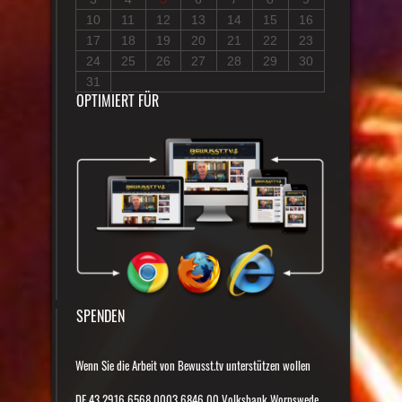
10
11
12
13
14
15
16
17
18
19
20
21
22
23
24
25
26
27
28
29
30
31
OPTIMIERT FÜR
SPENDEN
Wenn Sie die Arbeit von Bewusst.tv unterstützen wollen
DE 43 2916 6568 0003 6846 00 Volksbank Worpswede