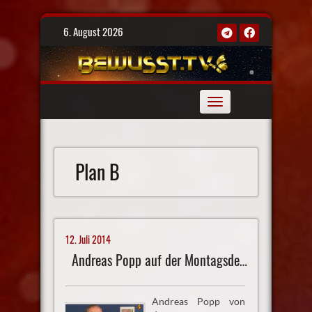
Skip
6. August 2026
to
content
Toggle
navigation
Plan B
12. Juli 2014
Andreas Popp auf der Montagsdemo
Andreas Popp von