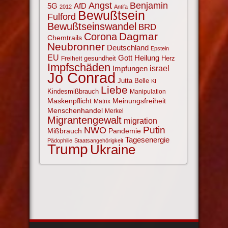
Angst
Benjamin
AfD
5G
2012
Antifa
Bewußtsein
Fulford
Bewußtseinswandel
BRD
Corona
Dagmar
Chemtrails
Neubronner
Deutschland
Epstein
EU
Gott
Heilung
gesundheit
Herz
Freiheit
Impfschäden
israel
Impfungen
Jo Conrad
Jutta Belle
KI
Liebe
Kindesmißbrauch
Manipulation
Maskenpflicht
Meinungsfreiheit
Matrix
Menschenhandel
Merkel
Migrantengewalt
migration
NWO
Putin
Mißbrauch
Pandemie
Tagesenergie
Pädophilie
Staatsangehörigkeit
Trump
Ukraine