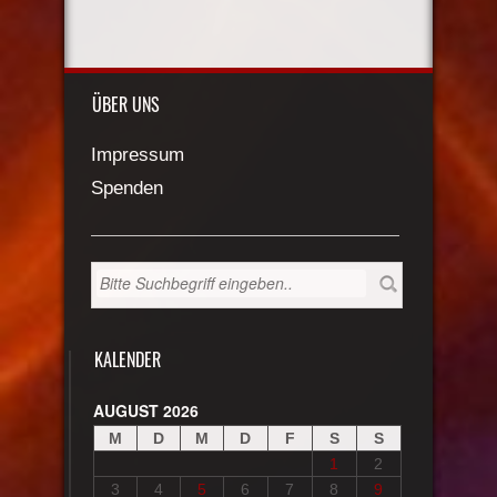
ÜBER UNS
Impressum
Spenden
KALENDER
AUGUST 2026
M
D
M
D
F
S
S
1
2
3
4
5
6
7
8
9