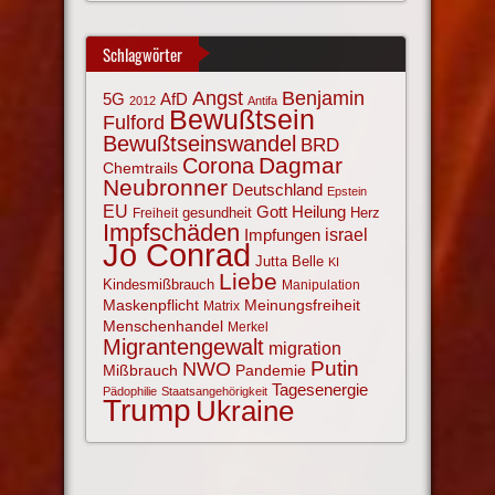
Schlagwörter
Angst
Benjamin
AfD
5G
2012
Antifa
Bewußtsein
Fulford
Bewußtseinswandel
BRD
Corona
Dagmar
Chemtrails
Neubronner
Deutschland
Epstein
EU
Gott
Heilung
gesundheit
Herz
Freiheit
Impfschäden
israel
Impfungen
Jo Conrad
Jutta Belle
KI
Liebe
Kindesmißbrauch
Manipulation
Maskenpflicht
Meinungsfreiheit
Matrix
Menschenhandel
Merkel
Migrantengewalt
migration
NWO
Putin
Mißbrauch
Pandemie
Tagesenergie
Pädophilie
Staatsangehörigkeit
Trump
Ukraine