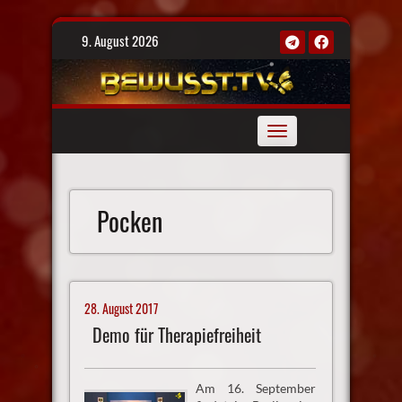
Skip
9. August 2026
to
content
Toggle
navigation
Pocken
28. August 2017
Demo für Therapiefreiheit
Am 16. September