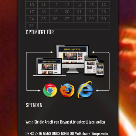
10
11
12
13
14
15
16
17
18
19
20
21
22
23
24
25
26
27
28
29
30
31
OPTIMIERT FÜR
SPENDEN
Wenn Sie die Arbeit von Bewusst.tv unterstützen wollen
DE 43 2916 6568 0003 6846 00 Volksbank Worpswede