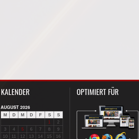
KALENDER
OPTIMIERT FÜR
AUGUST 2026
M
D
M
D
F
S
S
1
2
3
4
5
6
7
8
9
10
11
12
13
14
15
16