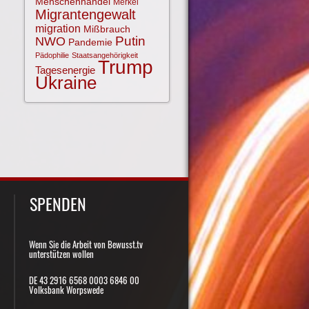
Menschenhandel
Merkel
Migrantengewalt
migration
Mißbrauch
NWO
Putin
Pandemie
Pädophilie
Staatsangehörigkeit
Trump
Tagesenergie
Ukraine
SPENDEN
Wenn Sie die Arbeit von Bewusst.tv
unterstützen wollen
DE 43 2916 6568 0003 6846 00
Volksbank Worpswede