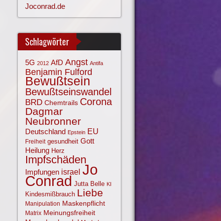
Joconrad.de
Schlagwörter
Angst
AfD
5G
2012
Antifa
Benjamin Fulford
Bewußtsein
Bewußtseinswandel
Corona
BRD
Chemtrails
Dagmar
Neubronner
EU
Deutschland
Epstein
Gott
gesundheit
Freiheit
Heilung
Herz
Impfschäden
Jo
israel
Impfungen
Conrad
Jutta Belle
KI
Liebe
Kindesmißbrauch
Maskenpflicht
Manipulation
Meinungsfreiheit
Matrix