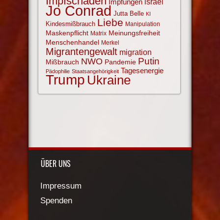
Impfschäden
israel
Impfungen
Jo Conrad
Jutta Belle
KI
Liebe
Kindesmißbrauch
Manipulation
Maskenpflicht
Meinungsfreiheit
Matrix
Menschenhandel
Merkel
Migrantengewalt
migration
NWO
Putin
Mißbrauch
Pandemie
Tagesenergie
Pädophilie
Staatsangehörigkeit
Trump
Ukraine
ÜBER UNS
Impressum
Spenden