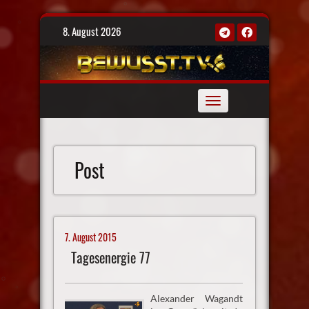
Skip
8. August 2026
to
content
Toggle
navigation
Post
7. August 2015
Tagesenergie 77
Alexander Wagandt