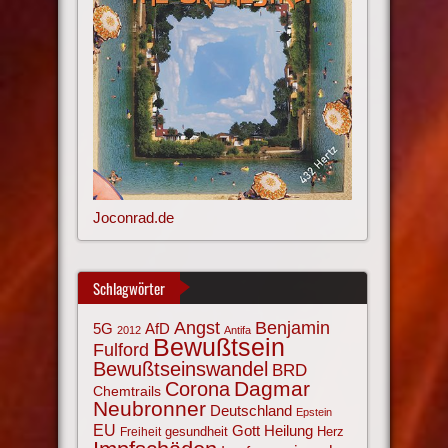
Joconrad.de
Schlagwörter
Angst
Benjamin
AfD
5G
2012
Antifa
Bewußtsein
Fulford
Bewußtseinswandel
BRD
Corona
Dagmar
Chemtrails
Neubronner
Deutschland
Epstein
EU
Gott
Heilung
gesundheit
Herz
Freiheit