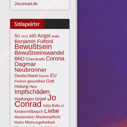
Joconrad.de
Schlagwörter
Angst
AfD
5G
2012
Antifa
Benjamin Fulford
Bewußtsein
Bewußtseinswandel
Corona
BRD
Chemtrails
Dagmar
Neubronner
EU
Deutschland
Epstein
Gott
gesundheit
Freiheit
Heilung
Herz
Impfschäden
Jo
israel
Impfungen
Conrad
Jutta Belle
KI
Liebe
Kindesmißbrauch
Maskenpflicht
Manipulation
Meinungsfreiheit
Matrix