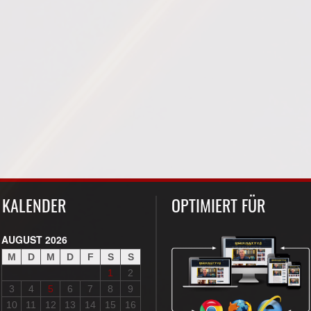
KALENDER
OPTIMIERT FÜR
AUGUST 2026
M
D
M
D
F
S
S
1
2
3
4
5
6
7
8
9
10
11
12
13
14
15
16