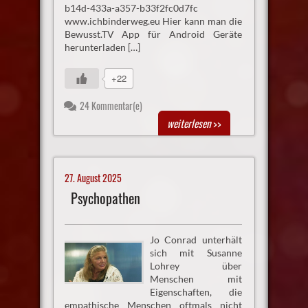
b14d-433a-a357-b33f2fc0d7fc
www.ichbinderweg.eu Hier kann man die
Bewusst.TV App für Android Geräte
herunterladen […]
+22
24 Kommentar(e)
weiterlesen
>>
27. August 2025
Psychopathen
Jo Conrad unterhält
sich mit Susanne
Lohrey über
Menschen mit
Eigenschaften, die
empathische Menschen oftmals nicht