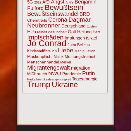
Angst
Benjamin
AfD
5G
2012
Antifa
Bewußtsein
Fulford
Bewußtseinswandel
BRD
Corona
Dagmar
Chemtrails
Neubronner
Deutschland
Epstein
EU
Gott
Heilung
gesundheit
Herz
Freiheit
Impfschäden
israel
Impfungen
Jo Conrad
Jutta Belle
KI
Liebe
Kindesmißbrauch
Manipulation
Maskenpflicht
Meinungsfreiheit
Matrix
Menschenhandel
Merkel
Migrantengewalt
migration
NWO
Putin
Mißbrauch
Pandemie
Tagesenergie
Pädophilie
Staatsangehörigkeit
Trump
Ukraine