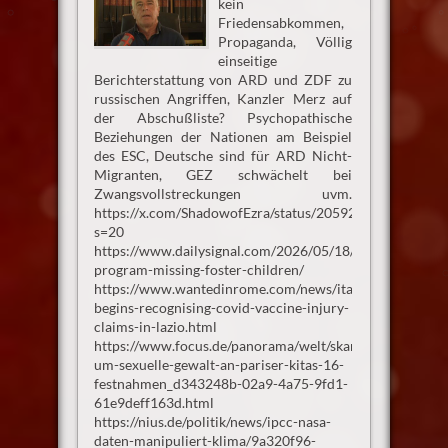
kein
Friedensabkommen,
Propaganda, Völlig
einseitige
Berichterstattung von ARD und ZDF zu
russischen Angriffen, Kanzler Merz auf
der Abschußliste? Psychopathische
Beziehungen der Nationen am Beispiel
des ESC, Deutsche sind für ARD Nicht-
Migranten, GEZ schwächelt bei
Zwangsvollstreckungen uvm.
https://x.com/ShadowofEzra/status/2059265589672096
s=20
https://www.dailysignal.com/2026/05/18/hhs-
program-missing-foster-children/
https://www.wantedinrome.com/news/italy-
begins-recognising-covid-vaccine-injury-
claims-in-lazio.html
https://www.focus.de/panorama/welt/skandal-
um-sexuelle-gewalt-an-pariser-kitas-16-
festnahmen_d343248b-02a9-4a75-9fd1-
61e9deff163d.html
https://nius.de/politik/news/ipcc-nasa-
daten-manipuliert-klima/9a320f96-