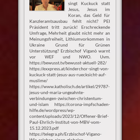
singt Kuckuck statt
Jesus, Jesus im
Koran, das Geld für
Kanzleramtsausbau fehlt nicht? PEI
Präsident tritt zurück! Erschreckende
Umfrage, Mehrheit glaubt nicht mehr an
Meinungsfreiheit, Lithiumvorkommen in
Ukraine Grund für Grünen
Unterstützung? Erzbischof Viganò warnt
vor WEF und NWO. Uvm.
https://bewusst.tv/bewusst-aktuell-282/
https://exxpress.at/kinderchor-singt-von-
kuckuck-statt-jesus-aus-ruecksicht-auf-
muslime/
https://www.katholisch.de/artikel/29787-
jesus-und-maria-ungeahnte-
verbindungen-zwischen-christentum-
und-islam https://corona-impfschaden-
hilfe.de/wordpress/wp-
content/uploads/2023/12/Offener-Brief-
Paul-Ehrlich-Institut-von-MBV-vom-
15.12.2023.pdf
https://telegra.ph/Erzbischof-Vigano-
Wir-erleben-einen-globalen-