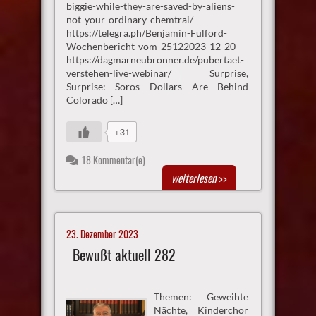
biggie-while-they-are-saved-by-aliens-
not-your-ordinary-chemtrai/
https://telegra.ph/Benjamin-Fulford-
Wochenbericht-vom-25122023-12-20
https://dagmarneubronner.de/pubertaet-
verstehen-live-webinar/ Surprise,
Surprise: Soros Dollars Are Behind
Colorado […]
+31
18 Kommentar(e)
weiterlesen
>>
23. Dezember 2023
Bewußt aktuell 282
Themen: Geweihte
Nächte, Kinderchor