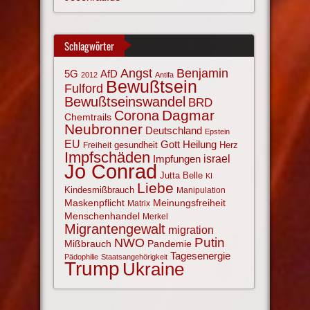
Schlagwörter
Angst
Benjamin
AfD
5G
2012
Antifa
Bewußtsein
Fulford
Bewußtseinswandel
BRD
Corona
Dagmar
Chemtrails
Neubronner
Deutschland
Epstein
EU
Gott
Heilung
gesundheit
Herz
Freiheit
Impfschäden
israel
Impfungen
Jo Conrad
Jutta Belle
KI
Liebe
Kindesmißbrauch
Manipulation
Maskenpflicht
Meinungsfreiheit
Matrix
Menschenhandel
Merkel
Migrantengewalt
migration
NWO
Putin
Mißbrauch
Pandemie
Tagesenergie
Pädophilie
Staatsangehörigkeit
Trump
Ukraine