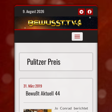
Skip
9. August 2026
to
content
Toggle
navigation
Pulitzer Preis
31. März 2019
Bewußt Aktuell 44
Jo Conrad berichtet