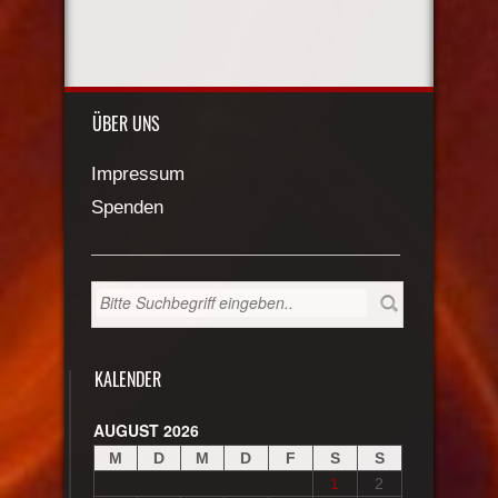
ÜBER UNS
Impressum
Spenden
KALENDER
AUGUST 2026
M
D
M
D
F
S
S
1
2