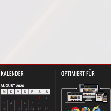
KALENDER
OPTIMIERT FÜR
AUGUST 2026
M
D
M
D
F
S
S
1
2
3
4
5
6
7
8
9
10
11
12
13
14
15
16