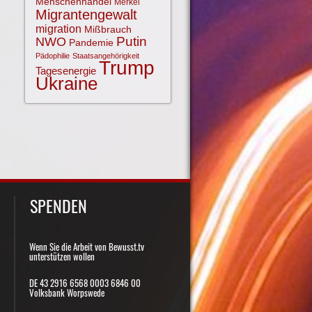
Menschenhandel
Merkel
Migrantengewalt
migration
Mißbrauch
NWO
Putin
Pandemie
Pädophilie
Staatsangehörigkeit
Trump
Tagesenergie
Ukraine
SPENDEN
Wenn Sie die Arbeit von Bewusst.tv
unterstützen wollen
DE 43 2916 6568 0003 6846 00
Volksbank Worpswede