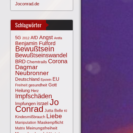
Joconrad.de
Schlagwörter
Angst
AfD
5G
2012
Antifa
Benjamin Fulford
Bewußtsein
Bewußtseinswandel
Corona
BRD
Chemtrails
Dagmar
Neubronner
EU
Deutschland
Epstein
Gott
gesundheit
Freiheit
Heilung
Herz
Impfschäden
Jo
israel
Impfungen
Conrad
Jutta Belle
KI
Liebe
Kindesmißbrauch
Maskenpflicht
Manipulation
Meinungsfreiheit
Matrix