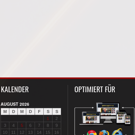
KALENDER
OPTIMIERT FÜR
AUGUST 2026
M
D
M
D
F
S
S
1
2
3
4
5
6
7
8
9
10
11
12
13
14
15
16