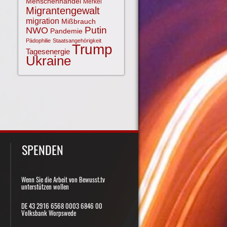
Menschenhandel
Merkel
Migrantengewalt
migration
Mißbrauch
NWO
Putin
Pandemie
Pädophilie
Staatsangehörigkeit
Trump
Tagesenergie
Ukraine
SPENDEN
Wenn Sie die Arbeit von Bewusst.tv
unterstützen wollen
DE 43 2916 6568 0003 6846 00
Volksbank Worpswede