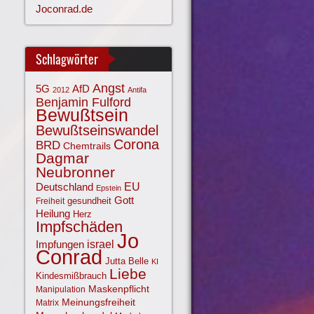
Joconrad.de
Schlagwörter
Angst
AfD
5G
2012
Antifa
Benjamin Fulford
Bewußtsein
Bewußtseinswandel
Corona
BRD
Chemtrails
Dagmar
Neubronner
EU
Deutschland
Epstein
Gott
gesundheit
Freiheit
Heilung
Herz
Impfschäden
Jo
israel
Impfungen
Conrad
Jutta Belle
KI
Liebe
Kindesmißbrauch
Maskenpflicht
Manipulation
Meinungsfreiheit
Matrix