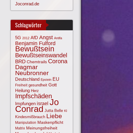
Joconrad.de
Schlagwörter
Angst
AfD
5G
2012
Antifa
Benjamin Fulford
Bewußtsein
Bewußtseinswandel
Corona
BRD
Chemtrails
Dagmar
Neubronner
EU
Deutschland
Epstein
Gott
gesundheit
Freiheit
Heilung
Herz
Impfschäden
Jo
israel
Impfungen
Conrad
Jutta Belle
KI
Liebe
Kindesmißbrauch
Maskenpflicht
Manipulation
Meinungsfreiheit
Matrix