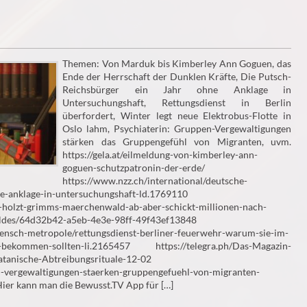
Themen: Von Marduk bis Kimberley Ann Goguen, das
Ende der Herrschaft der Dunklen Kräfte, Die Putsch-
Reichsbürger ein Jahr ohne Anklage in
Untersuchungshaft, Rettungsdienst in Berlin
überfordert, Winter legt neue Elektrobus-Flotte in
Oslo lahm, Psychiaterin: Gruppen-Vergewaltigungen
stärken das Gruppengefühl von Migranten, uvm.
https://gela.at/eilmeldung-von-kimberley-ann-
goguen-schutzpatronin-der-erde/
https://www.nzz.ch/international/deutsche-
ne-anklage-in-untersuchungshaft-ld.1769110
lz-holzt-grimms-maerchenwald-ab-aber-schickt-millionen-nach-
waldes/64d32b42-a5eb-4e3e-98ff-49f43ef13848
mensch-metropole/rettungsdienst-berliner-feuerwehr-warum-sie-im-
kt-bekommen-sollten-li.2165457 https://telegra.ph/Das-Magazin-
anische-Abtreibungsrituale-12-02
pen-vergewaltigungen-staerken-gruppengefuehl-von-migranten-
er kann man die Bewusst.TV App für […]