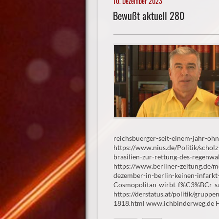
10. Dezember 2023
Bewußt aktuell 280
reichsbuerger-seit-einem-jahr-oh
https://www.nius.de/Politik/scho
brasilien-zur-rettung-des-regen
https://www.berliner-zeitung.de/
dezember-in-berlin-keinen-infar
Cosmopolitan-wirbt-f%C3%BCr-sat
https://derstatus.at/politik/grup
1818.html www.ichbinderweg.de Hi