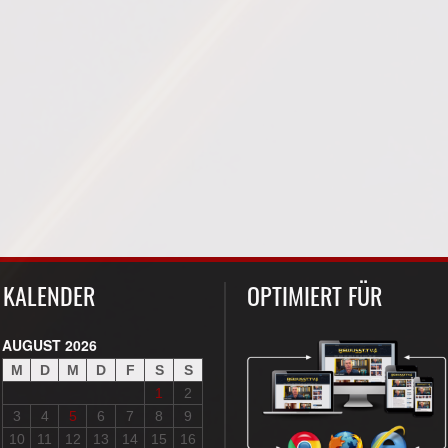
KALENDER
OPTIMIERT FÜR
AUGUST 2026
M
D
M
D
F
S
S
1
2
3
4
5
6
7
8
9
10
11
12
13
14
15
16