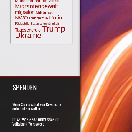
Menschenhandel
Merkel
Migrantengewalt
migration
Mißbrauch
NWO
Putin
Pandemie
Pädophilie
Staatsangehörigkeit
Trump
Tagesenergie
Ukraine
SPENDEN
Wenn Sie die Arbeit von Bewusst.tv
unterstützen wollen
DE 43 2916 6568 0003 6846 00
Volksbank Worpswede