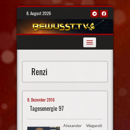
Skip
8. August 2026
to
content
Toggle
navigation
Renzi
8. Dezember 2016
Tagesenergie 97
Alexander Wagandt