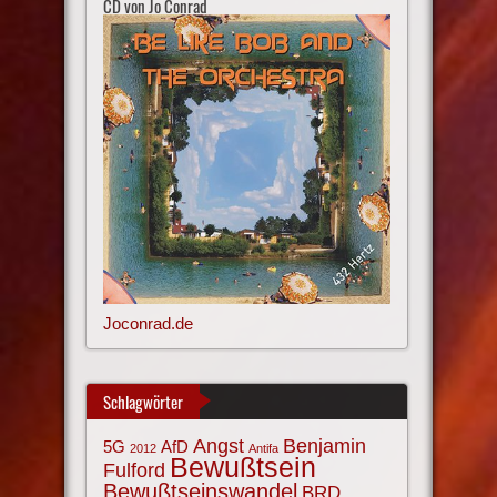
CD von Jo Conrad
Joconrad.de
Schlagwörter
Angst
Benjamin
AfD
5G
2012
Antifa
Bewußtsein
Fulford
Bewußtseinswandel
BRD