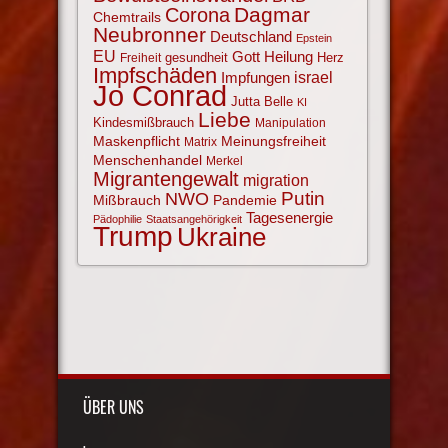
Corona
Dagmar
Chemtrails
Neubronner
Deutschland
Epstein
EU
Gott
Heilung
gesundheit
Herz
Freiheit
Impfschäden
israel
Impfungen
Jo Conrad
Jutta Belle
KI
Liebe
Kindesmißbrauch
Manipulation
Maskenpflicht
Meinungsfreiheit
Matrix
Menschenhandel
Merkel
Migrantengewalt
migration
NWO
Putin
Mißbrauch
Pandemie
Tagesenergie
Pädophilie
Staatsangehörigkeit
Trump
Ukraine
ÜBER UNS