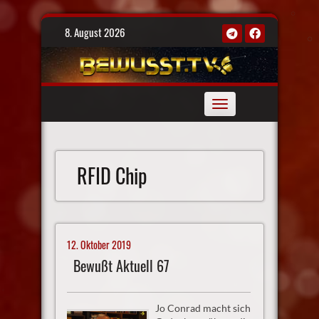
Skip
8. August 2026
to
content
Toggle
navigation
RFID Chip
12. Oktober 2019
Bewußt Aktuell 67
Jo Conrad macht sich