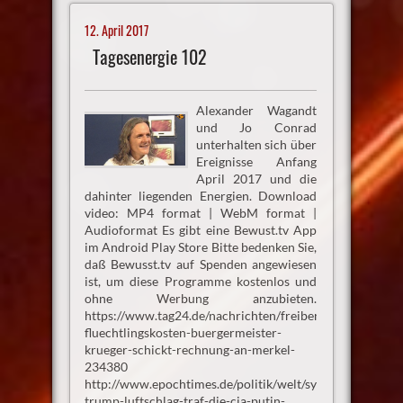
12. April 2017
Tagesenergie 102
Alexander Wagandt
und Jo Conrad
unterhalten sich über
Ereignisse Anfang
April 2017 und die
dahinter liegenden Energien. Download
video: MP4 format | WebM format |
Audioformat Es gibt eine Bewust.tv App
im Android Play Store Bitte bedenken Sie,
daß Bewusst.tv auf Spenden angewiesen
ist, um diese Programme kostenlos und
ohne Werbung anzubieten.
https://www.tag24.de/nachrichten/freiberg-
fluechtlingskosten-buergermeister-
krueger-schickt-rechnung-an-merkel-
234380
http://www.epochtimes.de/politik/welt/syrien-
trump-luftschlag-traf-die-cia-putin-