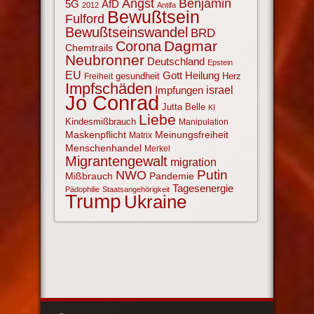
Angst
Benjamin
AfD
5G
2012
Antifa
Bewußtsein
Fulford
Bewußtseinswandel
BRD
Corona
Dagmar
Chemtrails
Neubronner
Deutschland
Epstein
EU
Gott
Heilung
gesundheit
Herz
Freiheit
Impfschäden
israel
Impfungen
Jo Conrad
Jutta Belle
KI
Liebe
Kindesmißbrauch
Manipulation
Maskenpflicht
Meinungsfreiheit
Matrix
Menschenhandel
Merkel
Migrantengewalt
migration
NWO
Putin
Mißbrauch
Pandemie
Tagesenergie
Pädophilie
Staatsangehörigkeit
Trump
Ukraine