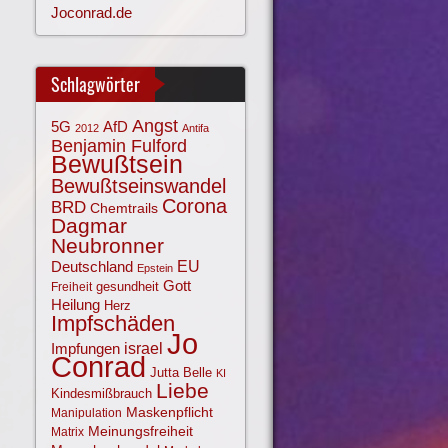
Joconrad.de
Schlagwörter
Angst
AfD
5G
2012
Antifa
Benjamin Fulford
Bewußtsein
Bewußtseinswandel
Corona
BRD
Chemtrails
Dagmar
Neubronner
EU
Deutschland
Epstein
Gott
gesundheit
Freiheit
Heilung
Herz
Impfschäden
Jo
israel
Impfungen
Conrad
Jutta Belle
KI
Liebe
Kindesmißbrauch
Maskenpflicht
Manipulation
Meinungsfreiheit
Matrix