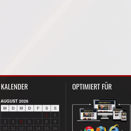
KALENDER
OPTIMIERT FÜR
AUGUST 2026
M
D
M
D
F
S
S
1
2
3
4
5
6
7
8
9
10
11
12
13
14
15
16