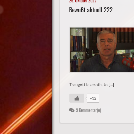
29. Oktober 2022
Bewußt aktuell 222
Traugott Ickeroth, Jo […]
+32
9 Kommentar(e)