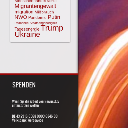
Menschenhandel
Merkel
Migrantengewalt
migration
Mißbrauch
NWO
Putin
Pandemie
Pädophilie
Staatsangehörigkeit
Trump
Tagesenergie
Ukraine
SPENDEN
Wenn Sie die Arbeit von Bewusst.tv
unterstützen wollen
DE 43 2916 6568 0003 6846 00
Volksbank Worpswede