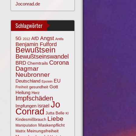
Joconrad.de
Schlagwörter
Angst
AfD
5G
2012
Antifa
Benjamin Fulford
Bewußtsein
Bewußtseinswandel
Corona
BRD
Chemtrails
Dagmar
Neubronner
EU
Deutschland
Epstein
Gott
gesundheit
Freiheit
Heilung
Herz
Impfschäden
Jo
israel
Impfungen
Conrad
Jutta Belle
KI
Liebe
Kindesmißbrauch
Maskenpflicht
Manipulation
Meinungsfreiheit
Matrix