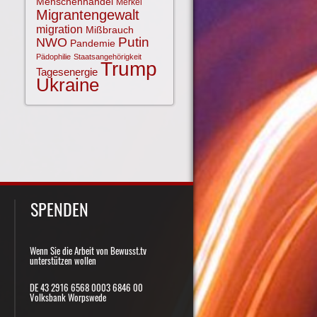
Menschenhandel
Merkel
Migrantengewalt
migration
Mißbrauch
NWO
Putin
Pandemie
Pädophilie
Staatsangehörigkeit
Trump
Tagesenergie
Ukraine
SPENDEN
Wenn Sie die Arbeit von Bewusst.tv
unterstützen wollen
DE 43 2916 6568 0003 6846 00
Volksbank Worpswede