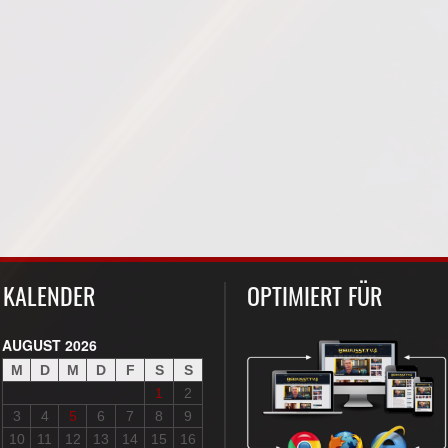
KALENDER
OPTIMIERT FÜR
AUGUST 2026
M
D
M
D
F
S
S
1
2
3
4
5
6
7
8
9
10
11
12
13
14
15
16