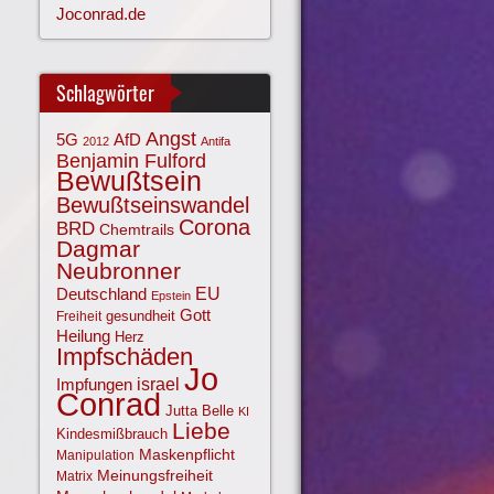
Joconrad.de
Schlagwörter
Angst
AfD
5G
2012
Antifa
Benjamin Fulford
Bewußtsein
Bewußtseinswandel
Corona
BRD
Chemtrails
Dagmar
Neubronner
EU
Deutschland
Epstein
Gott
gesundheit
Freiheit
Heilung
Herz
Impfschäden
Jo
israel
Impfungen
Conrad
Jutta Belle
KI
Liebe
Kindesmißbrauch
Maskenpflicht
Manipulation
Meinungsfreiheit
Matrix