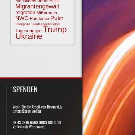
Menschenhandel
Merkel
Migrantengewalt
migration
Mißbrauch
NWO
Putin
Pandemie
Pädophilie
Staatsangehörigkeit
Trump
Tagesenergie
Ukraine
SPENDEN
Wenn Sie die Arbeit von Bewusst.tv
unterstützen wollen
DE 43 2916 6568 0003 6846 00
Volksbank Worpswede