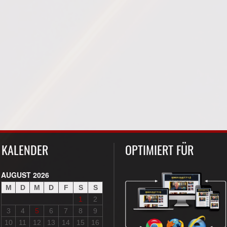
KALENDER
OPTIMIERT FÜR
AUGUST 2026
M
D
M
D
F
S
S
1
2
3
4
5
6
7
8
9
10
11
12
13
14
15
16