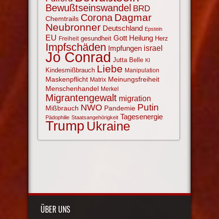
Bewußtseinswandel
BRD
Corona
Dagmar
Chemtrails
Neubronner
Deutschland
Epstein
EU
Gott
Heilung
gesundheit
Herz
Freiheit
Impfschäden
israel
Impfungen
Jo Conrad
Jutta Belle
KI
Liebe
Kindesmißbrauch
Manipulation
Maskenpflicht
Meinungsfreiheit
Matrix
Menschenhandel
Merkel
Migrantengewalt
migration
NWO
Putin
Mißbrauch
Pandemie
Tagesenergie
Pädophilie
Staatsangehörigkeit
Trump
Ukraine
ÜBER UNS