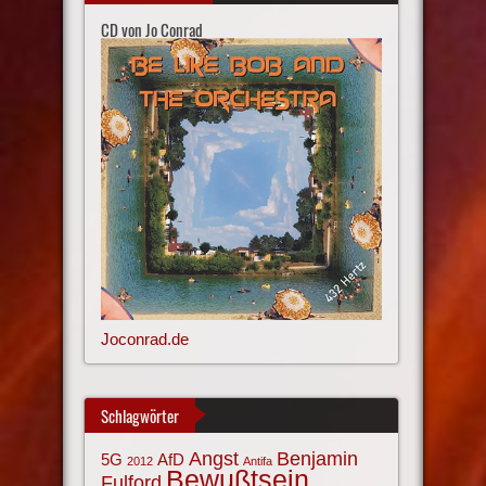
CD von Jo Conrad
Joconrad.de
Schlagwörter
Angst
Benjamin
AfD
5G
2012
Antifa
Bewußtsein
Fulford