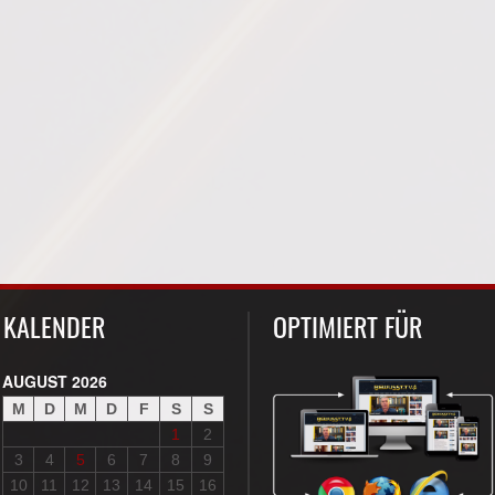
KALENDER
OPTIMIERT FÜR
AUGUST 2026
M
D
M
D
F
S
S
1
2
3
4
5
6
7
8
9
10
11
12
13
14
15
16