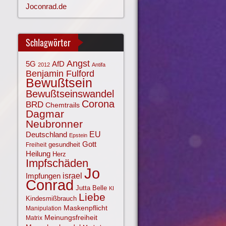
Joconrad.de
Schlagwörter
Angst
AfD
5G
2012
Antifa
Benjamin Fulford
Bewußtsein
Bewußtseinswandel
Corona
BRD
Chemtrails
Dagmar
Neubronner
EU
Deutschland
Epstein
Gott
gesundheit
Freiheit
Heilung
Herz
Impfschäden
Jo
israel
Impfungen
Conrad
Jutta Belle
KI
Liebe
Kindesmißbrauch
Maskenpflicht
Manipulation
Meinungsfreiheit
Matrix