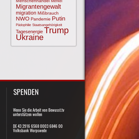
Menschenhandel
Merkel
Migrantengewalt
migration
Mißbrauch
NWO
Putin
Pandemie
Pädophilie
Staatsangehörigkeit
Trump
Tagesenergie
Ukraine
SPENDEN
Wenn Sie die Arbeit von Bewusst.tv
unterstützen wollen
DE 43 2916 6568 0003 6846 00
Volksbank Worpswede