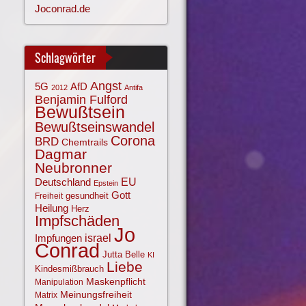
Joconrad.de
Schlagwörter
Angst
AfD
5G
2012
Antifa
Benjamin Fulford
Bewußtsein
Bewußtseinswandel
Corona
BRD
Chemtrails
Dagmar
Neubronner
EU
Deutschland
Epstein
Gott
gesundheit
Freiheit
Heilung
Herz
Impfschäden
Jo
israel
Impfungen
Conrad
Jutta Belle
KI
Liebe
Kindesmißbrauch
Maskenpflicht
Manipulation
Meinungsfreiheit
Matrix