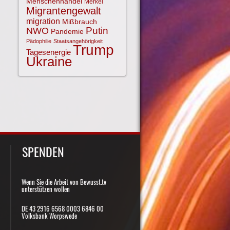
Menschenhandel
Merkel
Migrantengewalt
migration
Mißbrauch
NWO
Putin
Pandemie
Pädophilie
Staatsangehörigkeit
Trump
Tagesenergie
Ukraine
SPENDEN
Wenn Sie die Arbeit von Bewusst.tv
unterstützen wollen
DE 43 2916 6568 0003 6846 00
Volksbank Worpswede