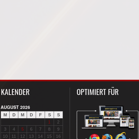
KALENDER
OPTIMIERT FÜR
AUGUST 2026
M
D
M
D
F
S
S
1
2
3
4
5
6
7
8
9
10
11
12
13
14
15
16