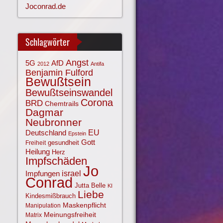
Joconrad.de
Schlagwörter
Angst
AfD
5G
2012
Antifa
Benjamin Fulford
Bewußtsein
Bewußtseinswandel
Corona
BRD
Chemtrails
Dagmar
Neubronner
EU
Deutschland
Epstein
Gott
gesundheit
Freiheit
Heilung
Herz
Impfschäden
Jo
israel
Impfungen
Conrad
Jutta Belle
KI
Liebe
Kindesmißbrauch
Maskenpflicht
Manipulation
Meinungsfreiheit
Matrix