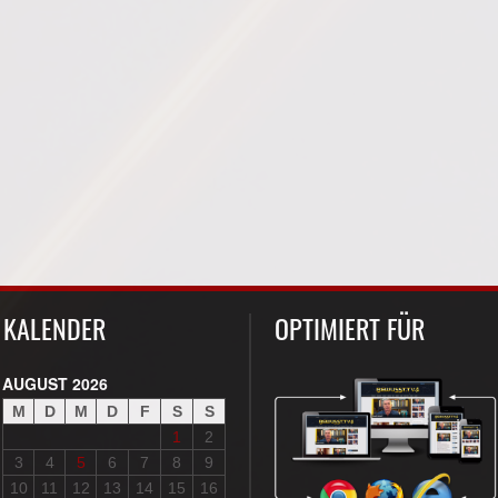
KALENDER
OPTIMIERT FÜR
AUGUST 2026
M
D
M
D
F
S
S
1
2
3
4
5
6
7
8
9
10
11
12
13
14
15
16