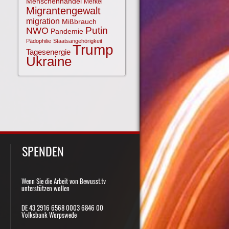
Menschenhandel
Merkel
Migrantengewalt
migration
Mißbrauch
NWO
Putin
Pandemie
Pädophilie
Staatsangehörigkeit
Trump
Tagesenergie
Ukraine
SPENDEN
Wenn Sie die Arbeit von Bewusst.tv
unterstützen wollen
DE 43 2916 6568 0003 6846 00
Volksbank Worpswede