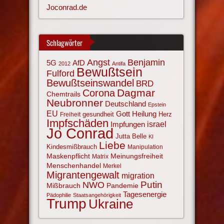
Joconrad.de
Schlagwörter
Angst
Benjamin
AfD
5G
2012
Antifa
Bewußtsein
Fulford
Bewußtseinswandel
BRD
Corona
Dagmar
Chemtrails
Neubronner
Deutschland
Epstein
EU
Gott
Heilung
gesundheit
Herz
Freiheit
Impfschäden
israel
Impfungen
Jo Conrad
Jutta Belle
KI
Liebe
Kindesmißbrauch
Manipulation
Maskenpflicht
Meinungsfreiheit
Matrix
Menschenhandel
Merkel
Migrantengewalt
migration
NWO
Putin
Mißbrauch
Pandemie
Tagesenergie
Pädophilie
Staatsangehörigkeit
Trump
Ukraine