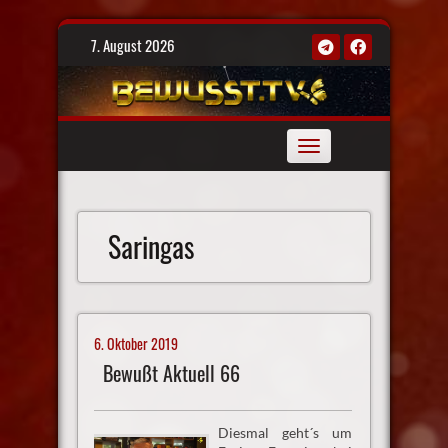
Skip
7. August 2026
to
content
Toggle
navigation
Saringas
6. Oktober 2019
Bewußt Aktuell 66
Diesmal geht´s um