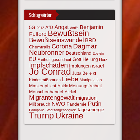
Schlagwörter
Angst
Benjamin
AfD
5G
2012
Antifa
Bewußtsein
Fulford
Bewußtseinswandel
BRD
Corona
Dagmar
Chemtrails
Neubronner
Deutschland
Epstein
EU
Gott
Heilung
gesundheit
Herz
Freiheit
Impfschäden
israel
Impfungen
Jo Conrad
Jutta Belle
KI
Liebe
Kindesmißbrauch
Manipulation
Maskenpflicht
Meinungsfreiheit
Matrix
Menschenhandel
Merkel
Migrantengewalt
migration
NWO
Putin
Mißbrauch
Pandemie
Tagesenergie
Pädophilie
Staatsangehörigkeit
Trump
Ukraine