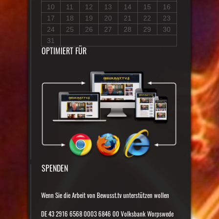
10
11
12
13
14
15
16
17
18
19
20
21
22
23
24
25
26
27
28
29
30
31
OPTIMIERT FÜR
SPENDEN
Wenn Sie die Arbeit von Bewusst.tv unterstützen wollen
DE 43 2916 6568 0003 6846 00 Volksbank Worpswede