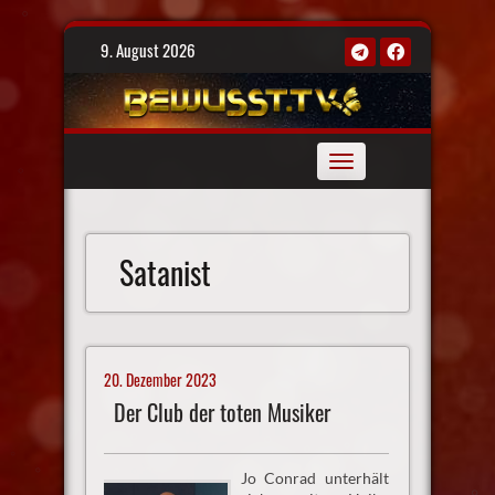
Skip
9. August 2026
to
content
Toggle
navigation
Satanist
20. Dezember 2023
Der Club der toten Musiker
Jo Conrad unterhält