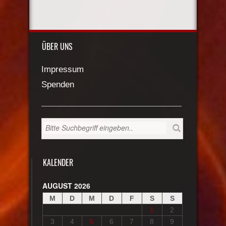
ÜBER UNS
Impressum
Spenden
KALENDER
AUGUST 2026
M
D
M
D
F
S
S
1
2
3
4
5
6
7
8
9