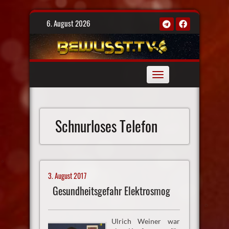
Skip
6. August 2026
to
content
Toggle
navigation
Schnurloses Telefon
3. August 2017
Gesundheitsgefahr Elektrosmog
Ulrich Weiner war