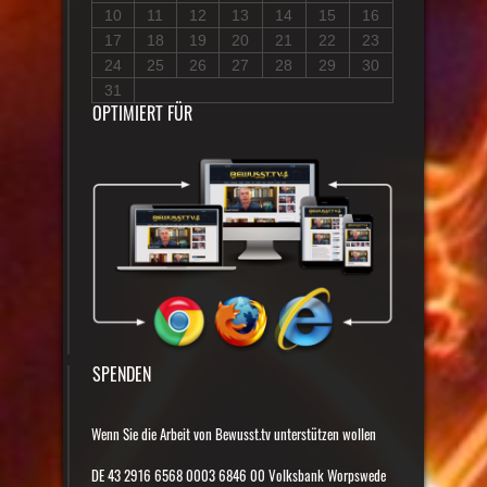
10
11
12
13
14
15
16
17
18
19
20
21
22
23
24
25
26
27
28
29
30
31
OPTIMIERT FÜR
SPENDEN
Wenn Sie die Arbeit von Bewusst.tv unterstützen wollen
DE 43 2916 6568 0003 6846 00 Volksbank Worpswede