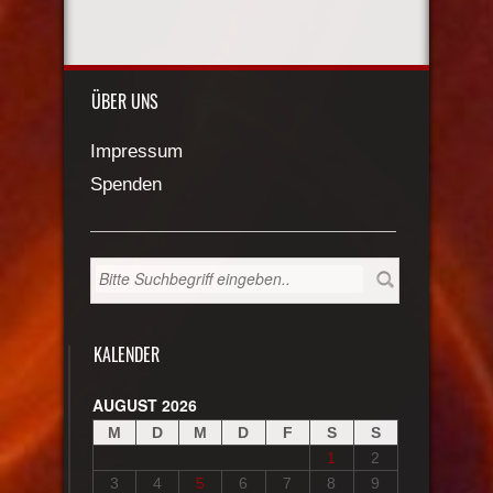
ÜBER UNS
Impressum
Spenden
KALENDER
AUGUST 2026
M
D
M
D
F
S
S
1
2
3
4
5
6
7
8
9