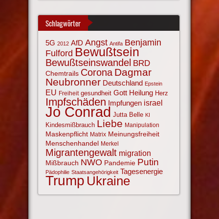
Schlagwörter
Angst
Benjamin
AfD
5G
2012
Antifa
Bewußtsein
Fulford
Bewußtseinswandel
BRD
Corona
Dagmar
Chemtrails
Neubronner
Deutschland
Epstein
EU
Gott
Heilung
gesundheit
Herz
Freiheit
Impfschäden
israel
Impfungen
Jo Conrad
Jutta Belle
KI
Liebe
Kindesmißbrauch
Manipulation
Maskenpflicht
Meinungsfreiheit
Matrix
Menschenhandel
Merkel
Migrantengewalt
migration
NWO
Putin
Mißbrauch
Pandemie
Tagesenergie
Pädophilie
Staatsangehörigkeit
Trump
Ukraine