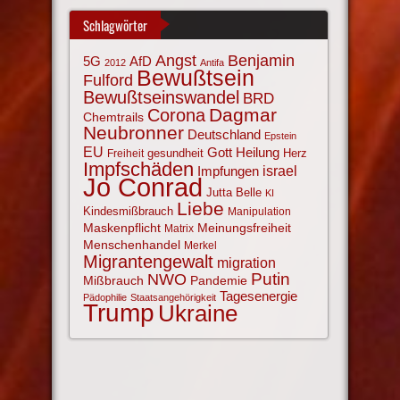
Schlagwörter
Angst
Benjamin
AfD
5G
2012
Antifa
Bewußtsein
Fulford
Bewußtseinswandel
BRD
Corona
Dagmar
Chemtrails
Neubronner
Deutschland
Epstein
EU
Gott
Heilung
gesundheit
Herz
Freiheit
Impfschäden
israel
Impfungen
Jo Conrad
Jutta Belle
KI
Liebe
Kindesmißbrauch
Manipulation
Maskenpflicht
Meinungsfreiheit
Matrix
Menschenhandel
Merkel
Migrantengewalt
migration
NWO
Putin
Mißbrauch
Pandemie
Tagesenergie
Pädophilie
Staatsangehörigkeit
Trump
Ukraine