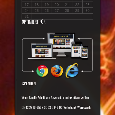
17
18
19
20
21
22
23
24
25
26
27
28
29
30
31
OPTIMIERT FÜR
SPENDEN
Wenn Sie die Arbeit von Bewusst.tv unterstützen wollen
DE 43 2916 6568 0003 6846 00 Volksbank Worpswede