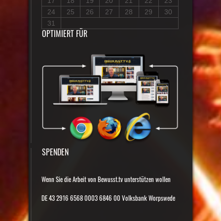
17
18
19
20
21
22
23
24
25
26
27
28
29
30
31
OPTIMIERT FÜR
SPENDEN
Wenn Sie die Arbeit von Bewusst.tv unterstützen wollen
DE 43 2916 6568 0003 6846 00 Volksbank Worpswede