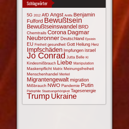
Schlagwörter
Angst
Benjamin
AfD
5G
2012
Antifa
Bewußtsein
Fulford
Bewußtseinswandel
BRD
Corona
Dagmar
Chemtrails
Neubronner
Deutschland
Epstein
EU
Gott
Heilung
gesundheit
Herz
Freiheit
Impfschäden
israel
Impfungen
Jo Conrad
Jutta Belle
KI
Liebe
Kindesmißbrauch
Manipulation
Maskenpflicht
Meinungsfreiheit
Matrix
Menschenhandel
Merkel
Migrantengewalt
migration
NWO
Putin
Mißbrauch
Pandemie
Tagesenergie
Pädophilie
Staatsangehörigkeit
Trump
Ukraine