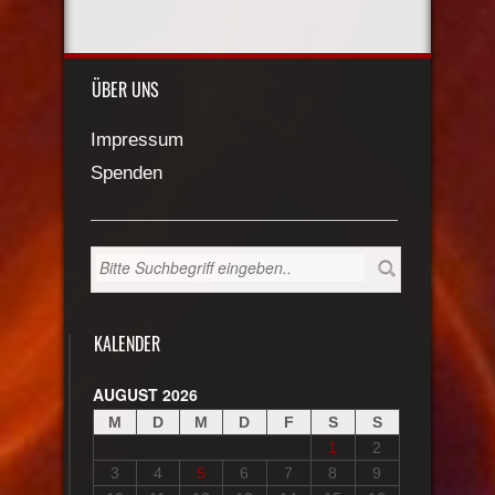
ÜBER UNS
Impressum
Spenden
KALENDER
AUGUST 2026
M
D
M
D
F
S
S
1
2
3
4
5
6
7
8
9