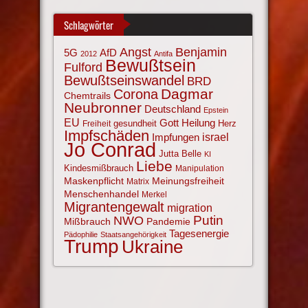
Schlagwörter
Angst
Benjamin
AfD
5G
2012
Antifa
Bewußtsein
Fulford
Bewußtseinswandel
BRD
Corona
Dagmar
Chemtrails
Neubronner
Deutschland
Epstein
EU
Gott
Heilung
gesundheit
Herz
Freiheit
Impfschäden
israel
Impfungen
Jo Conrad
Jutta Belle
KI
Liebe
Kindesmißbrauch
Manipulation
Maskenpflicht
Meinungsfreiheit
Matrix
Menschenhandel
Merkel
Migrantengewalt
migration
NWO
Putin
Mißbrauch
Pandemie
Tagesenergie
Pädophilie
Staatsangehörigkeit
Trump
Ukraine