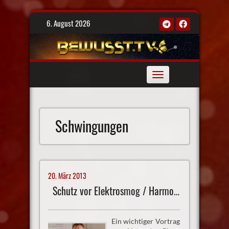
Skip
6. August 2026
to
content
Toggle
navigation
Schwingungen
20. März 2013
Schutz vor Elektrosmog / Harmonisierung von Schwingungen
Ein wichtiger Vortrag