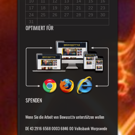
10
11
12
13
14
15
16
17
18
19
20
21
22
23
24
25
26
27
28
29
30
31
OPTIMIERT FÜR
SPENDEN
Wenn Sie die Arbeit von Bewusst.tv unterstützen wollen
DE 43 2916 6568 0003 6846 00 Volksbank Worpswede