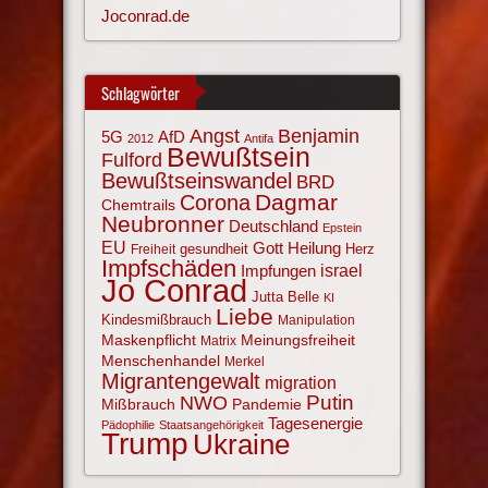
Joconrad.de
Schlagwörter
Angst
Benjamin
AfD
5G
2012
Antifa
Bewußtsein
Fulford
Bewußtseinswandel
BRD
Corona
Dagmar
Chemtrails
Neubronner
Deutschland
Epstein
EU
Gott
Heilung
gesundheit
Herz
Freiheit
Impfschäden
israel
Impfungen
Jo Conrad
Jutta Belle
KI
Liebe
Kindesmißbrauch
Manipulation
Maskenpflicht
Meinungsfreiheit
Matrix
Menschenhandel
Merkel
Migrantengewalt
migration
NWO
Putin
Mißbrauch
Pandemie
Tagesenergie
Pädophilie
Staatsangehörigkeit
Trump
Ukraine