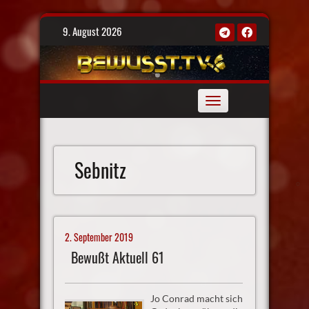
Skip
9. August 2026
to
content
Toggle
navigation
Sebnitz
2. September 2019
Bewußt Aktuell 61
Jo Conrad macht sich