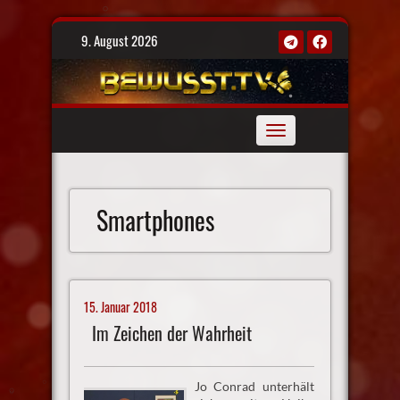
Skip
9. August 2026
to
content
Toggle
navigation
Smartphones
15. Januar 2018
Im Zeichen der Wahrheit
Jo Conrad unterhält