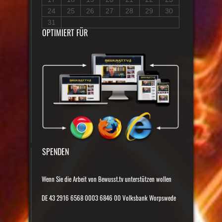
24
25
26
27
28
29
30
31
OPTIMIERT FÜR
SPENDEN
Wenn Sie die Arbeit von Bewusst.tv unterstützen wollen
DE 43 2916 6568 0003 6846 00 Volksbank Worpswede