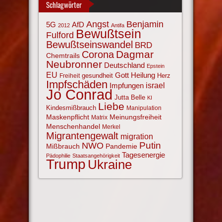
Schlagwörter
Angst
Benjamin
AfD
5G
2012
Antifa
Bewußtsein
Fulford
Bewußtseinswandel
BRD
Corona
Dagmar
Chemtrails
Neubronner
Deutschland
Epstein
EU
Gott
Heilung
gesundheit
Herz
Freiheit
Impfschäden
israel
Impfungen
Jo Conrad
Jutta Belle
KI
Liebe
Kindesmißbrauch
Manipulation
Maskenpflicht
Meinungsfreiheit
Matrix
Menschenhandel
Merkel
Migrantengewalt
migration
NWO
Putin
Mißbrauch
Pandemie
Tagesenergie
Pädophilie
Staatsangehörigkeit
Trump
Ukraine