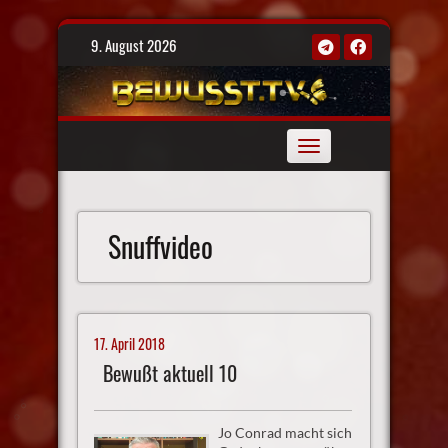
Skip
9. August 2026
to
content
Toggle
navigation
Snuffvideo
17. April 2018
Bewußt aktuell 10
Jo Conrad macht sich