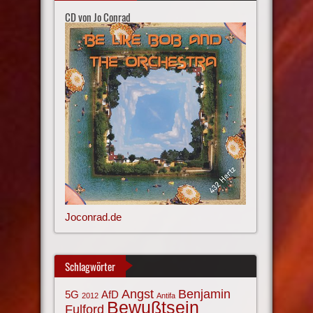
CD von Jo Conrad
Joconrad.de
Schlagwörter
Angst
Benjamin
AfD
5G
2012
Antifa
Bewußtsein
Fulford