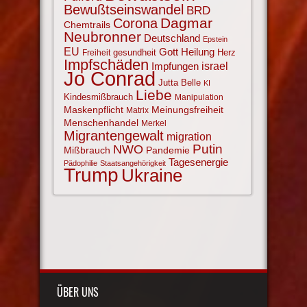
Bewußtseinswandel
BRD
Corona
Dagmar
Chemtrails
Neubronner
Deutschland
Epstein
EU
Gott
Heilung
gesundheit
Herz
Freiheit
Impfschäden
israel
Impfungen
Jo Conrad
Jutta Belle
KI
Liebe
Kindesmißbrauch
Manipulation
Maskenpflicht
Meinungsfreiheit
Matrix
Menschenhandel
Merkel
Migrantengewalt
migration
NWO
Putin
Mißbrauch
Pandemie
Tagesenergie
Pädophilie
Staatsangehörigkeit
Trump
Ukraine
ÜBER UNS