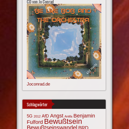
CD von Jo Conrad
Joconrad.de
Schlagwörter
Angst
Benjamin
AfD
5G
2012
Antifa
Bewußtsein
Fulford
Bewußtseinswandel
BRD