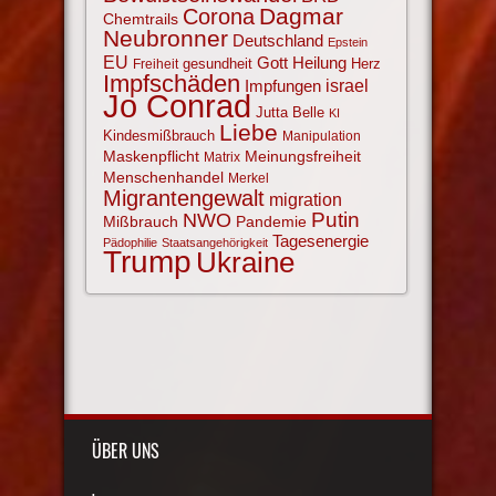
Corona
Dagmar
Chemtrails
Neubronner
Deutschland
Epstein
EU
Gott
Heilung
gesundheit
Herz
Freiheit
Impfschäden
israel
Impfungen
Jo Conrad
Jutta Belle
KI
Liebe
Kindesmißbrauch
Manipulation
Maskenpflicht
Meinungsfreiheit
Matrix
Menschenhandel
Merkel
Migrantengewalt
migration
NWO
Putin
Mißbrauch
Pandemie
Tagesenergie
Pädophilie
Staatsangehörigkeit
Trump
Ukraine
ÜBER UNS