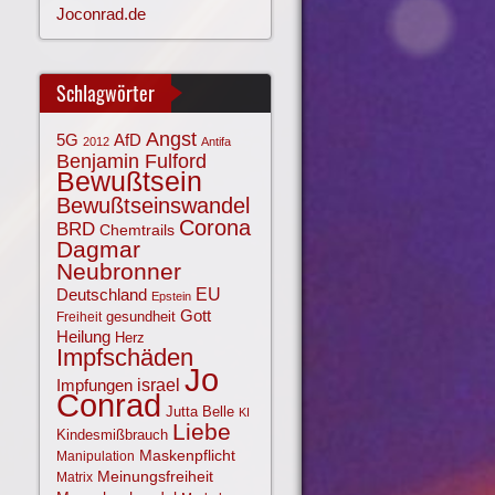
Joconrad.de
Schlagwörter
Angst
AfD
5G
2012
Antifa
Benjamin Fulford
Bewußtsein
Bewußtseinswandel
Corona
BRD
Chemtrails
Dagmar
Neubronner
EU
Deutschland
Epstein
Gott
gesundheit
Freiheit
Heilung
Herz
Impfschäden
Jo
israel
Impfungen
Conrad
Jutta Belle
KI
Liebe
Kindesmißbrauch
Maskenpflicht
Manipulation
Meinungsfreiheit
Matrix