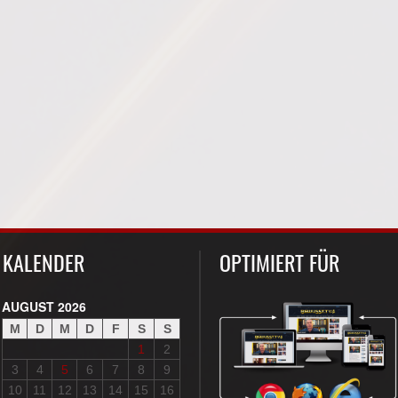
KALENDER
OPTIMIERT FÜR
AUGUST 2026
M
D
M
D
F
S
S
1
2
3
4
5
6
7
8
9
10
11
12
13
14
15
16