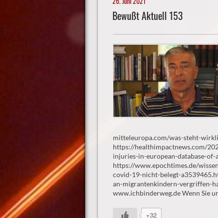
26. Juni 2021
Bewußt Aktuell 153
mitteleuropa.com/was-steht-wirkli
https://healthimpactnews.com/20
injuries-in-european-database-of-
https://www.epochtimes.de/wissen
covid-19-nicht-belegt-a3539465.ht
an-migrantenkindern-vergriffen-h
www.ichbinderweg.de Wenn Sie un
+32