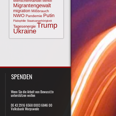
Menschenhandel
Merkel
Migrantengewalt
migration
Mißbrauch
NWO
Putin
Pandemie
Pädophilie
Staatsangehörigkeit
Trump
Tagesenergie
Ukraine
SPENDEN
Wenn Sie die Arbeit von Bewusst.tv
unterstützen wollen
DE 43 2916 6568 0003 6846 00
Volksbank Worpswede