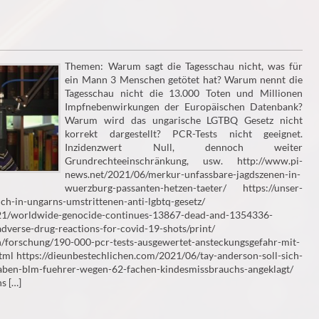
Themen: Warum sagt die Tagesschau nicht, was für
ein Mann 3 Menschen getötet hat? Warum nennt die
Tagesschau nicht die 13.000 Toten und Millionen
Impfnebenwirkungen der Europäischen Datenbank?
Warum wird das ungarische LGTBQ Gesetz nicht
korrekt dargestellt? PCR-Tests nicht geeignet.
Inzidenzwert Null, dennoch weiter
Grundrechteeinschränkung, usw. http://www.pi-
news.net/2021/06/merkur-unfassbare-jagdszenen-in-
wuerzburg-passanten-hetzen-taeter/ https://unser-
ch-in-ungarns-umstrittenen-anti-lgbtq-gesetz/
21/worldwide-genocide-continues-13867-dead-and-1354336-
adverse-drug-reactions-for-covid-19-shots/print/
/forschung/190-000-pcr-tests-ausgewertet-ansteckungsgefahr-mit-
ml https://dieunbestechlichen.com/2021/06/tay-anderson-soll-sich-
aben-blm-fuehrer-wegen-62-fachen-kindesmissbrauchs-angeklagt/
s […]