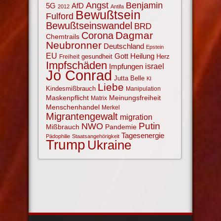
Angst
Benjamin
AfD
5G
2012
Antifa
Bewußtsein
Fulford
Bewußtseinswandel
BRD
Corona
Dagmar
Chemtrails
Neubronner
Deutschland
Epstein
EU
Gott
Heilung
gesundheit
Herz
Freiheit
Impfschäden
israel
Impfungen
Jo Conrad
Jutta Belle
KI
Liebe
Kindesmißbrauch
Manipulation
Maskenpflicht
Meinungsfreiheit
Matrix
Menschenhandel
Merkel
Migrantengewalt
migration
NWO
Putin
Mißbrauch
Pandemie
Tagesenergie
Pädophilie
Staatsangehörigkeit
Trump
Ukraine