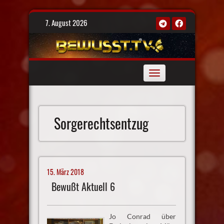
Skip
7. August 2026
to
content
Toggle
navigation
Sorgerechtsentzug
15. März 2018
Bewußt Aktuell 6
Jo Conrad über