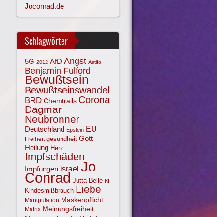
Joconrad.de
Schlagwörter
Angst
AfD
5G
2012
Antifa
Benjamin Fulford
Bewußtsein
Bewußtseinswandel
Corona
BRD
Chemtrails
Dagmar
Neubronner
EU
Deutschland
Epstein
Gott
gesundheit
Freiheit
Heilung
Herz
Impfschäden
Jo
israel
Impfungen
Conrad
Jutta Belle
KI
Liebe
Kindesmißbrauch
Maskenpflicht
Manipulation
Meinungsfreiheit
Matrix