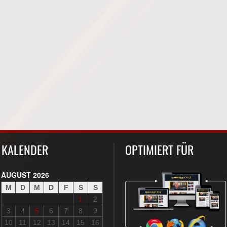
KALENDER
OPTIMIERT FÜR
AUGUST 2026
M
D
M
D
F
S
S
1
2
3
4
5
6
7
8
9
10
11
12
13
14
15
16