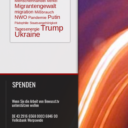
Menschenhandel
Merkel
Migrantengewalt
migration
Mißbrauch
NWO
Putin
Pandemie
Pädophilie
Staatsangehörigkeit
Trump
Tagesenergie
Ukraine
SPENDEN
Wenn Sie die Arbeit von Bewusst.tv
unterstützen wollen
DE 43 2916 6568 0003 6846 00
Volksbank Worpswede