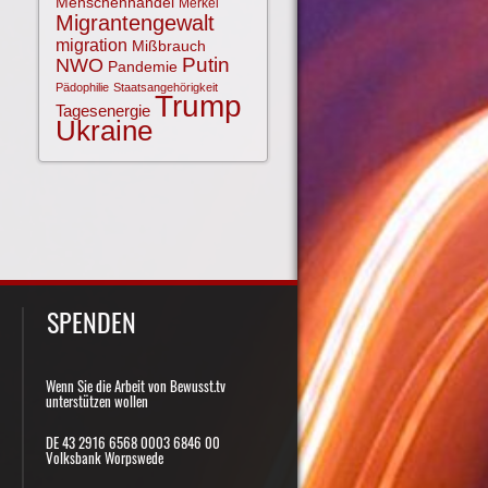
Menschenhandel
Merkel
Migrantengewalt
migration
Mißbrauch
NWO
Putin
Pandemie
Pädophilie
Staatsangehörigkeit
Trump
Tagesenergie
Ukraine
SPENDEN
Wenn Sie die Arbeit von Bewusst.tv
unterstützen wollen
DE 43 2916 6568 0003 6846 00
Volksbank Worpswede