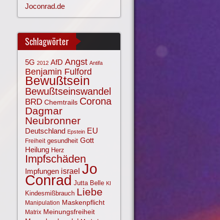
Joconrad.de
Schlagwörter
Angst
AfD
5G
2012
Antifa
Benjamin Fulford
Bewußtsein
Bewußtseinswandel
Corona
BRD
Chemtrails
Dagmar
Neubronner
EU
Deutschland
Epstein
Gott
gesundheit
Freiheit
Heilung
Herz
Impfschäden
Jo
israel
Impfungen
Conrad
Jutta Belle
KI
Liebe
Kindesmißbrauch
Maskenpflicht
Manipulation
Meinungsfreiheit
Matrix