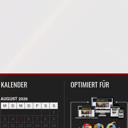
KALENDER
OPTIMIERT FÜR
AUGUST 2026
M
D
M
D
F
S
S
1
2
3
4
5
6
7
8
9
10
11
12
13
14
15
16