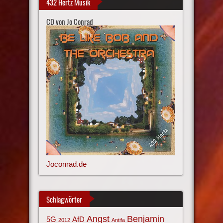
432 Hertz Musik
CD von Jo Conrad
Joconrad.de
Schlagwörter
Angst
Benjamin
AfD
5G
2012
Antifa