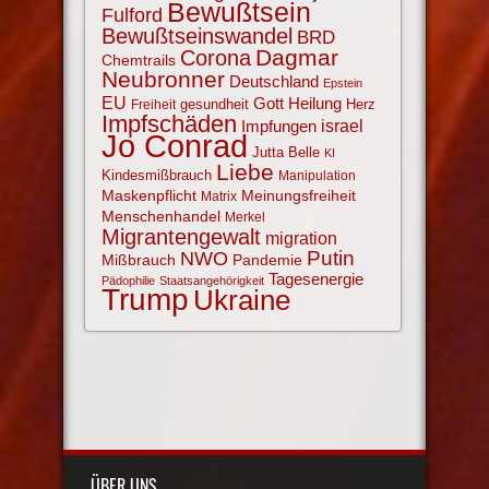
Bewußtsein
Fulford
Bewußtseinswandel
BRD
Corona
Dagmar
Chemtrails
Neubronner
Deutschland
Epstein
EU
Gott
Heilung
gesundheit
Herz
Freiheit
Impfschäden
israel
Impfungen
Jo Conrad
Jutta Belle
KI
Liebe
Kindesmißbrauch
Manipulation
Maskenpflicht
Meinungsfreiheit
Matrix
Menschenhandel
Merkel
Migrantengewalt
migration
NWO
Putin
Mißbrauch
Pandemie
Tagesenergie
Pädophilie
Staatsangehörigkeit
Trump
Ukraine
ÜBER UNS