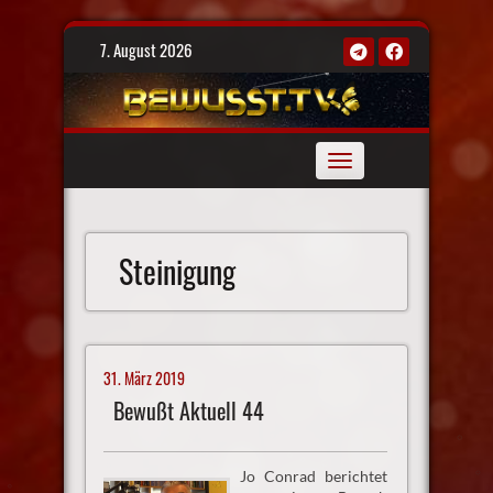
Skip
7. August 2026
to
content
Toggle
navigation
Steinigung
31. März 2019
Bewußt Aktuell 44
Jo Conrad berichtet