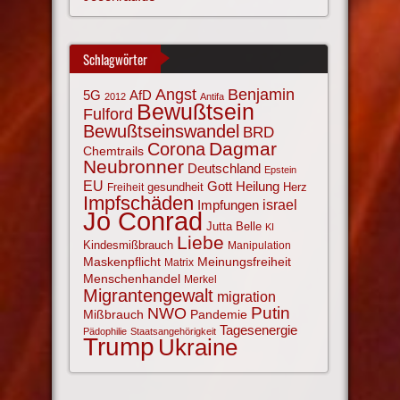
Schlagwörter
Angst
Benjamin
AfD
5G
2012
Antifa
Bewußtsein
Fulford
Bewußtseinswandel
BRD
Corona
Dagmar
Chemtrails
Neubronner
Deutschland
Epstein
EU
Gott
Heilung
gesundheit
Herz
Freiheit
Impfschäden
israel
Impfungen
Jo Conrad
Jutta Belle
KI
Liebe
Kindesmißbrauch
Manipulation
Maskenpflicht
Meinungsfreiheit
Matrix
Menschenhandel
Merkel
Migrantengewalt
migration
NWO
Putin
Mißbrauch
Pandemie
Tagesenergie
Pädophilie
Staatsangehörigkeit
Trump
Ukraine