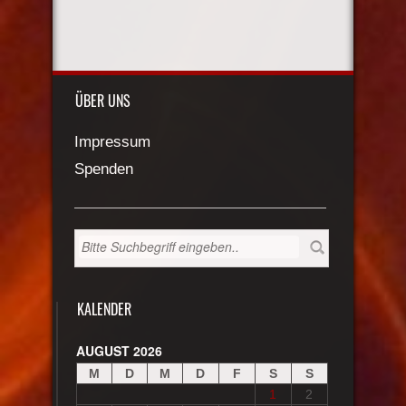
ÜBER UNS
Impressum
Spenden
KALENDER
AUGUST 2026
M
D
M
D
F
S
S
1
2