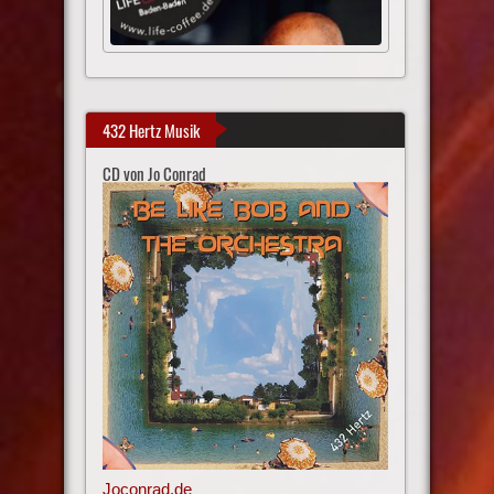
432 Hertz Musik
CD von Jo Conrad
Joconrad.de