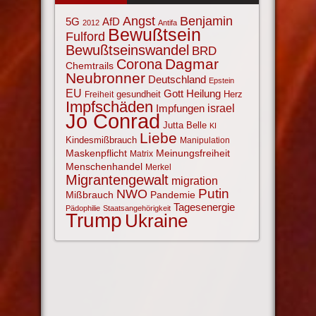
Angst
Benjamin
AfD
5G
2012
Antifa
Bewußtsein
Fulford
Bewußtseinswandel
BRD
Corona
Dagmar
Chemtrails
Neubronner
Deutschland
Epstein
EU
Gott
Heilung
gesundheit
Herz
Freiheit
Impfschäden
israel
Impfungen
Jo Conrad
Jutta Belle
KI
Liebe
Kindesmißbrauch
Manipulation
Maskenpflicht
Meinungsfreiheit
Matrix
Menschenhandel
Merkel
Migrantengewalt
migration
NWO
Putin
Mißbrauch
Pandemie
Tagesenergie
Pädophilie
Staatsangehörigkeit
Trump
Ukraine