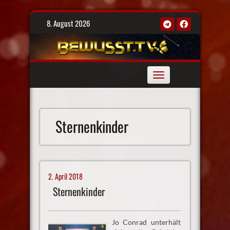
Skip
8. August 2026
to
content
Toggle
navigation
Sternenkinder
2. April 2018
Sternenkinder
Jo Conrad unterhält