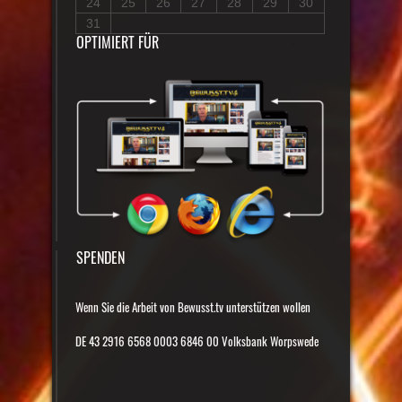
24
25
26
27
28
29
30
31
OPTIMIERT FÜR
SPENDEN
Wenn Sie die Arbeit von Bewusst.tv unterstützen wollen
DE 43 2916 6568 0003 6846 00 Volksbank Worpswede