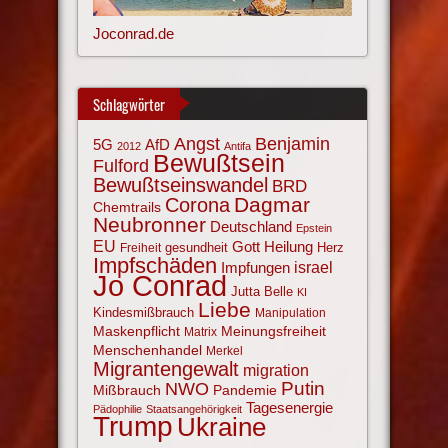
Joconrad.de
Schlagwörter
Angst
Benjamin
AfD
5G
2012
Antifa
Bewußtsein
Fulford
Bewußtseinswandel
BRD
Corona
Dagmar
Chemtrails
Neubronner
Deutschland
Epstein
EU
Gott
Heilung
gesundheit
Herz
Freiheit
Impfschäden
israel
Impfungen
Jo Conrad
Jutta Belle
KI
Liebe
Kindesmißbrauch
Manipulation
Maskenpflicht
Meinungsfreiheit
Matrix
Menschenhandel
Merkel
Migrantengewalt
migration
NWO
Putin
Mißbrauch
Pandemie
Tagesenergie
Pädophilie
Staatsangehörigkeit
Trump
Ukraine