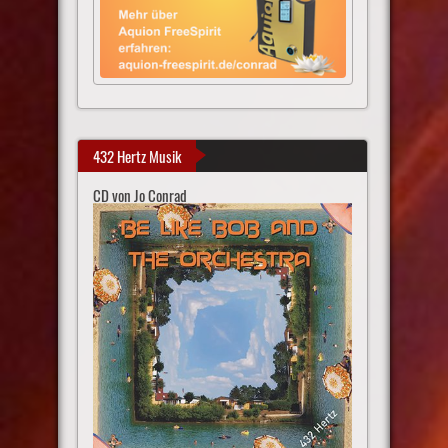
432 Hertz Musik
CD von Jo Conrad