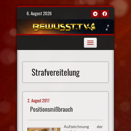
Skip
6. August 2026
to
content
Toggle
navigation
Strafvereitelung
2. August 2017
Positionsmißbrauch
Aufzeichnung der