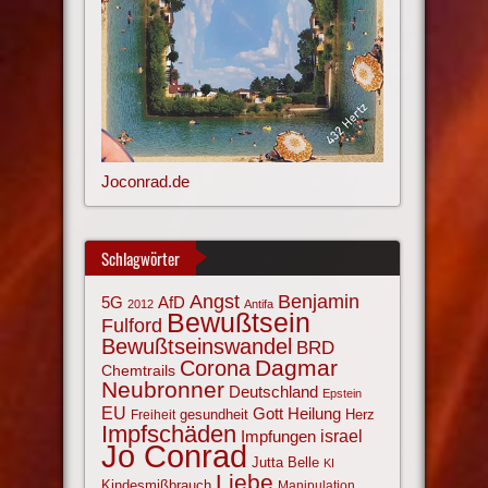
Joconrad.de
Schlagwörter
Angst
Benjamin
AfD
5G
2012
Antifa
Bewußtsein
Fulford
Bewußtseinswandel
BRD
Corona
Dagmar
Chemtrails
Neubronner
Deutschland
Epstein
EU
Gott
Heilung
gesundheit
Herz
Freiheit
Impfschäden
israel
Impfungen
Jo Conrad
Jutta Belle
KI
Liebe
Kindesmißbrauch
Manipulation