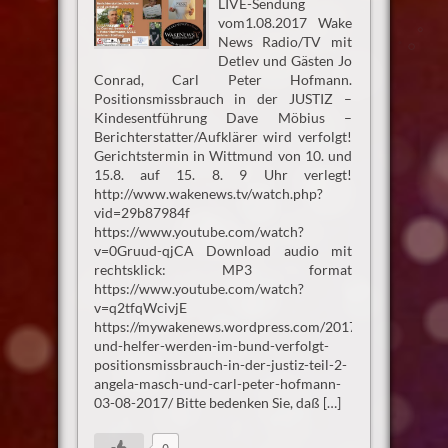
LIVE-Sendung
vom1.08.2017 Wake
News Radio/TV mit
Detlev und Gästen Jo
Conrad, Carl Peter Hofmann.
Positionsmissbrauch in der JUSTIZ –
Kindesentführung Dave Möbius –
Berichterstatter/Aufklärer wird verfolgt!
Gerichtstermin in Wittmund von 10. und
15.8. auf 15. 8. 9 Uhr verlegt!
http://www.wakenews.tv/watch.php?
vid=29b87984f
https://www.youtube.com/watch?
v=0Gruud-qjCA Download audio mit
rechtsklick: MP3 format
https://www.youtube.com/watch?
v=q2tfqWcivjE
https://mywakenews.wordpress.com/2017/08/02/aufklar
und-helfer-werden-im-bund-verfolgt-
positionsmissbrauch-in-der-justiz-teil-2-
angela-masch-und-carl-peter-hofmann-
03-08-2017/ Bitte bedenken Sie, daß […]
0