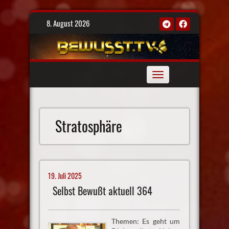
Skip
8. August 2026
to
content
Toggle
navigation
Stratosphäre
19. Juli 2025
Selbst Bewußt aktuell 364
Themen: Es geht um