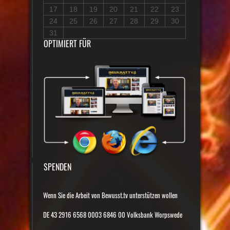
17
18
19
20
21
22
23
24
25
26
27
28
29
30
31
OPTIMIERT FÜR
SPENDEN
Wenn Sie die Arbeit von Bewusst.tv unterstützen wollen
DE 43 2916 6568 0003 6846 00 Volksbank Worpswede