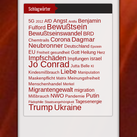
Schlagwörter
Angst
Benjamin
AfD
5G
2012
Antifa
Bewußtsein
Fulford
Bewußtseinswandel
BRD
Corona
Dagmar
Chemtrails
Neubronner
Deutschland
Epstein
EU
Gott
Heilung
gesundheit
Herz
Freiheit
Impfschäden
israel
Impfungen
Jo Conrad
Jutta Belle
KI
Liebe
Kindesmißbrauch
Manipulation
Maskenpflicht
Meinungsfreiheit
Matrix
Menschenhandel
Merkel
Migrantengewalt
migration
NWO
Putin
Mißbrauch
Pandemie
Tagesenergie
Pädophilie
Staatsangehörigkeit
Trump
Ukraine