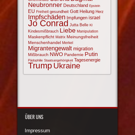
Neubronner
Deutschland
Epstein
EU
Gott
Heilung
gesundheit
Herz
Freiheit
Impfschäden
israel
Impfungen
Jo Conrad
Jutta Belle
KI
Liebe
Kindesmißbrauch
Manipulation
Maskenpflicht
Meinungsfreiheit
Matrix
Menschenhandel
Merkel
Migrantengewalt
migration
NWO
Putin
Mißbrauch
Pandemie
Tagesenergie
Pädophilie
Staatsangehörigkeit
Trump
Ukraine
ÜBER UNS
Impressum