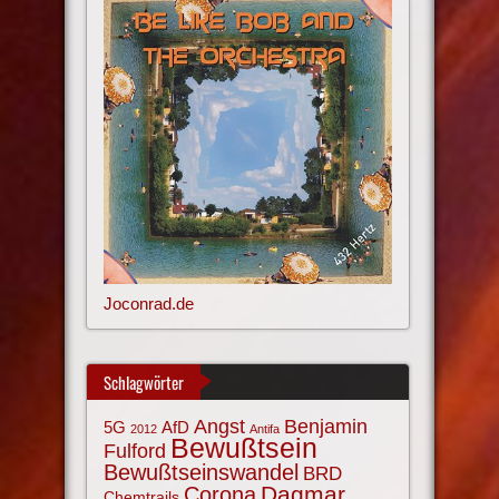
Joconrad.de
Schlagwörter
Angst
Benjamin
AfD
5G
2012
Antifa
Bewußtsein
Fulford
Bewußtseinswandel
BRD
Corona
Dagmar
Chemtrails