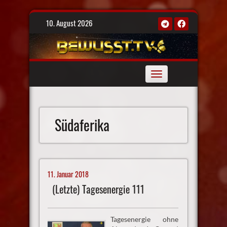
Skip
10. August 2026
to
content
Toggle
navigation
Südaferika
11. Januar 2018
(Letzte) Tagesenergie 111
Tagesenergie ohne