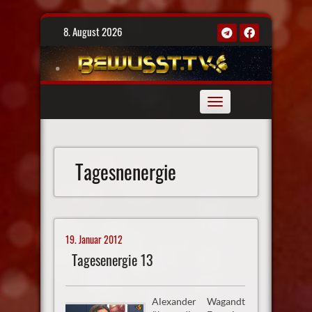
Skip
8. August 2026
to
content
Toggle
navigation
Tagesnenergie
19. Januar 2012
Tagesenergie 13
Alexander Wagandt