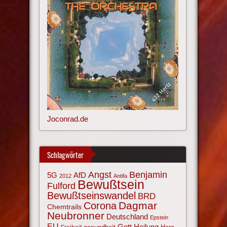
Joconrad.de
Schlagwörter
Angst
Benjamin
AfD
5G
2012
Antifa
Bewußtsein
Fulford
Bewußtseinswandel
BRD
Corona
Dagmar
Chemtrails
Neubronner
Deutschland
Epstein
EU
Gott
Heilung