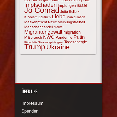
gesundheit
Herz
Freiheit
Impfschäden
israel
Impfungen
Jo Conrad
Jutta Belle
KI
Liebe
Kindesmißbrauch
Manipulation
Maskenpflicht
Meinungsfreiheit
Matrix
Menschenhandel
Merkel
Migrantengewalt
migration
NWO
Putin
Mißbrauch
Pandemie
Tagesenergie
Pädophilie
Staatsangehörigkeit
Trump
Ukraine
ÜBER UNS
Impressum
Spenden