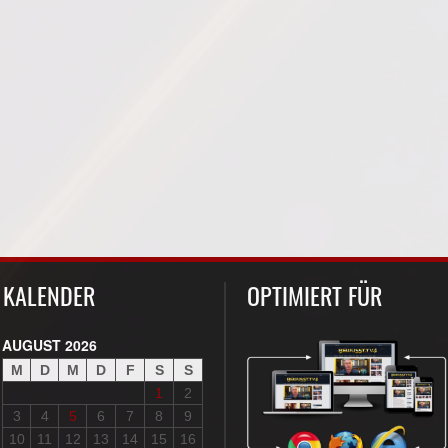
KALENDER
OPTIMIERT FÜR
AUGUST 2026
M
D
M
D
F
S
S
1
2
3
4
5
6
7
8
9
10
11
12
13
14
15
16