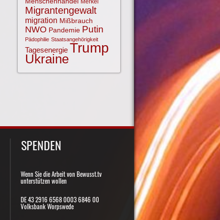
Menschenhandel
Merkel
Migrantengewalt
migration
Mißbrauch
NWO
Putin
Pandemie
Pädophilie
Staatsangehörigkeit
Trump
Tagesenergie
Ukraine
SPENDEN
Wenn Sie die Arbeit von Bewusst.tv
unterstützen wollen
DE 43 2916 6568 0003 6846 00
Volksbank Worpswede