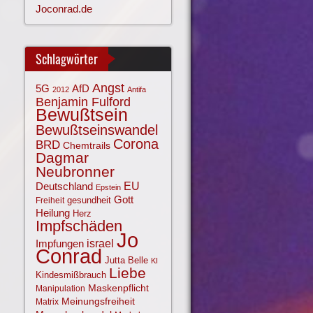
Joconrad.de
Schlagwörter
Angst
AfD
5G
2012
Antifa
Benjamin Fulford
Bewußtsein
Bewußtseinswandel
Corona
BRD
Chemtrails
Dagmar
Neubronner
EU
Deutschland
Epstein
Gott
gesundheit
Freiheit
Heilung
Herz
Impfschäden
Jo
israel
Impfungen
Conrad
Jutta Belle
KI
Liebe
Kindesmißbrauch
Maskenpflicht
Manipulation
Meinungsfreiheit
Matrix