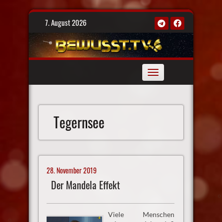
Skip
7. August 2026
to
content
Toggle
navigation
Tegernsee
28. November 2019
Der Mandela Effekt
Viele Menschen