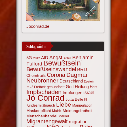
Joconrad.de
Schlagwörter
Angst
Benjamin
AfD
5G
2012
Antifa
Bewußtsein
Fulford
Bewußtseinswandel
BRD
Corona
Dagmar
Chemtrails
Neubronner
Deutschland
Epstein
EU
Gott
Heilung
gesundheit
Herz
Freiheit
Impfschäden
israel
Impfungen
Jo Conrad
Jutta Belle
KI
Liebe
Kindesmißbrauch
Manipulation
Maskenpflicht
Meinungsfreiheit
Matrix
Menschenhandel
Merkel
Migrantengewalt
migration
NWO
Putin