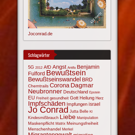
Joconrad.de
Schlagwörter
Angst
Benjamin
AfD
5G
2012
Antifa
Bewußtsein
Fulford
Bewußtseinswandel
BRD
Corona
Dagmar
Chemtrails
Neubronner
Deutschland
Epstein
EU
Gott
Heilung
gesundheit
Herz
Freiheit
Impfschäden
israel
Impfungen
Jo Conrad
Jutta Belle
KI
Liebe
Kindesmißbrauch
Manipulation
Maskenpflicht
Meinungsfreiheit
Matrix
Menschenhandel
Merkel
Migrantengewalt