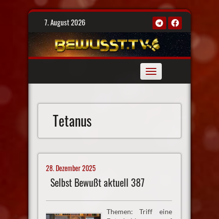
Skip
7. August 2026
to
content
Toggle
navigation
Tetanus
28. Dezember 2025
Selbst Bewußt aktuell 387
Themen: Triff eine