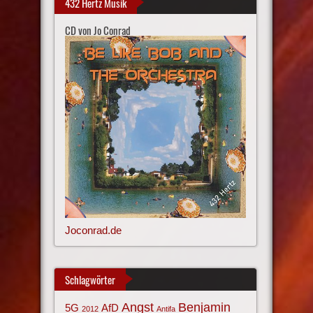
432 Hertz Musik
CD von Jo Conrad
Joconrad.de
Schlagwörter
Angst
Benjamin
AfD
5G
2012
Antifa