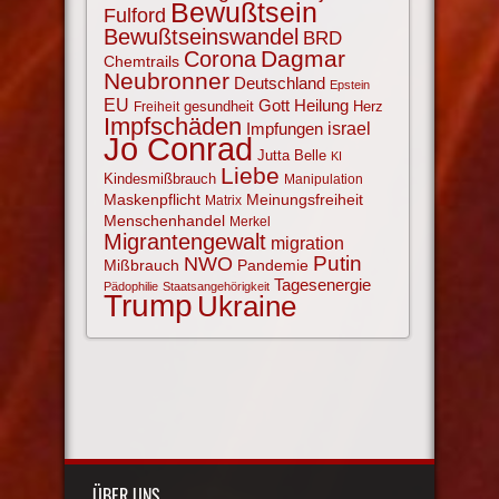
Bewußtsein
Fulford
Bewußtseinswandel
BRD
Corona
Dagmar
Chemtrails
Neubronner
Deutschland
Epstein
EU
Gott
Heilung
gesundheit
Herz
Freiheit
Impfschäden
israel
Impfungen
Jo Conrad
Jutta Belle
KI
Liebe
Kindesmißbrauch
Manipulation
Maskenpflicht
Meinungsfreiheit
Matrix
Menschenhandel
Merkel
Migrantengewalt
migration
NWO
Putin
Mißbrauch
Pandemie
Tagesenergie
Pädophilie
Staatsangehörigkeit
Trump
Ukraine
ÜBER UNS