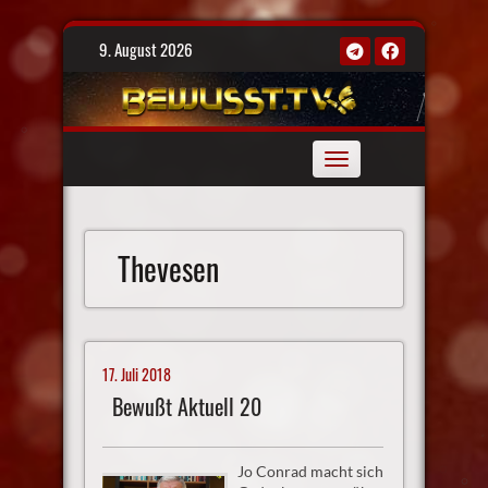
Skip
9. August 2026
to
content
Toggle
navigation
Thevesen
17. Juli 2018
Bewußt Aktuell 20
Jo Conrad macht sich